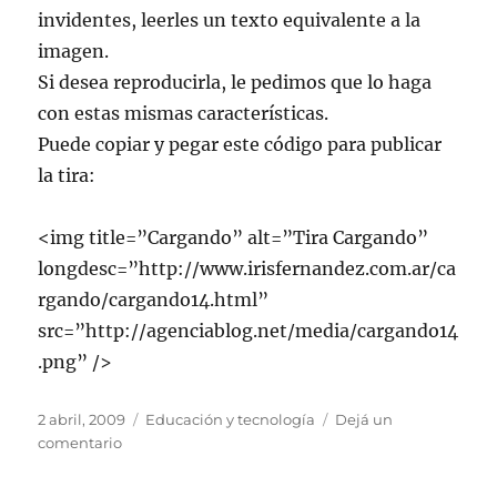
invidentes, leerles un texto equivalente a la
imagen.
Si desea reproducirla, le pedimos que lo haga
con estas mismas características.
Puede copiar y pegar este código para publicar
la tira:
<img title=”Cargando” alt=”Tira Cargando”
longdesc=”http://www.irisfernandez.com.ar/ca
rgando/cargando14.html”
src=”http://agenciablog.net/media/cargando14
.png” />
Publicado
Categorías
2 abril, 2009
Educación y tecnología
Dejá un
el
en
comentario
Cargando
#14: