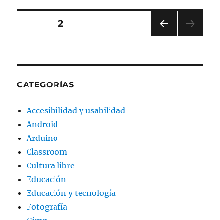
Paginación
PÁGINA
2
PÁGI
de
NA
ANT
entradas
ERIO
R
CATEGORÍAS
Accesibilidad y usabilidad
Android
Arduino
Classroom
Cultura libre
Educación
Educación y tecnología
Fotografía