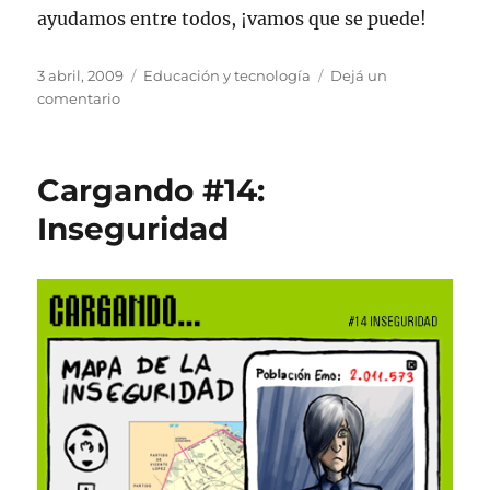
ayudamos entre todos, ¡vamos que se puede!
Publicado
Categorías
3 abril, 2009
Educación y tecnología
Dejá un
el
en
comentario
Jimobi.net:
Red
social
Cargando #14:
para
invidentes
Inseguridad