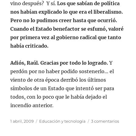
vino después? Y sí.
Los que sabían de política
nos habían explicado lo que era el liberalismo.
Pero no lo pudimos creer hasta que ocurrió.
Cuando el Estado benefactor se esfumó, valoré
por primera vez al gobierno radical que tanto
había criticado.
Adiós, Raúl. Gracias por todo lo logrado.
Y
perdón por no haber podido sostenerlo… el
viento de otra época derribó los últimos
símbolos de un Estado que intentó ser para
todos, con lo poco que le había dejado el
incendio anterior.
Publicado
Categorías
en
1 abril, 2009
Educación y tecnología
3 comentarios
el
Adiós
Raúl