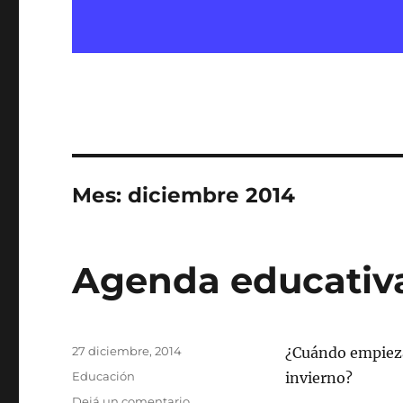
Mes:
diciembre 2014
Agenda educativ
Publicado
27 diciembre, 2014
¿Cuándo empiezan
el
Categorías
Educación
invierno?
en
Dejá un comentario