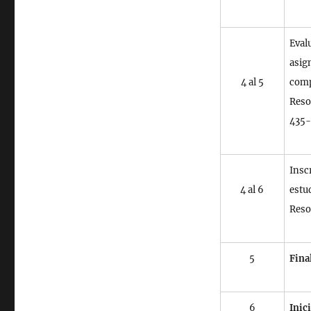
Eval
asig
4 al 5
comp
Reso
435-
Insc
4 al 6
estu
Reso
5
Fina
6
Inici