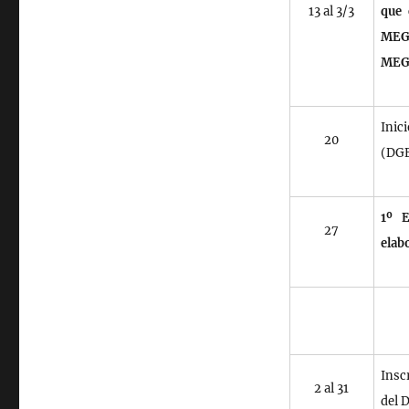
13 al 3/3
que 
MEGC
MEG
Inic
20
(DGE
1º E
27
elab
Insc
2 al 31
del 