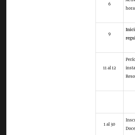
6
hora
Inic
9
regu
Perí
11 al 12
inst
Reso
Insc
1 al 30
Doce