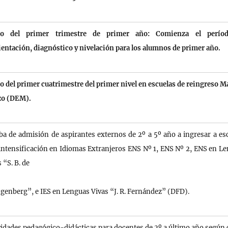
cio del primer trimestre de primer año: Comienza el perío
entación, diagnóstico y nivelación para los alumnos de primer año.
io del primer cuatrimestre del primer nivel en escuelas de reingreso 
o (DEM).
ba de admisión de aspirantes externos de 2º a 5º año a ingresar a es
intensificación en Idiomas Extranjeros ENS Nº 1, ENS Nº 2, ENS en L
 “S. B. de
genberg”, e IES en Lenguas Vivas “J. R. Fernández” (DFD).
vidades pedagógico-didácticas para docentes de 2º a último año según 