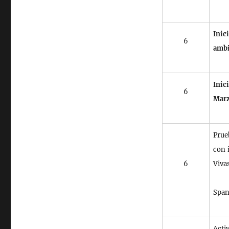
Ini
6
ambi
Inic
6
Marz
Prue
con 
6
Vivas
Span
Acti