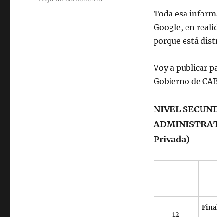
Agenda
Toda esa inform
educativa
Google, en reali
2015
porque está dist
Voy a publicar p
Gobierno de CAB
NIVEL SECUN
ADMINISTRATI
Privada)
Fina
12