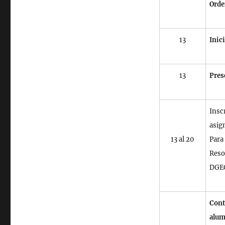
Orde
13
Inic
13
Pres
Insc
asig
13 al 20
Para
Reso
DGEG
Cont
alum