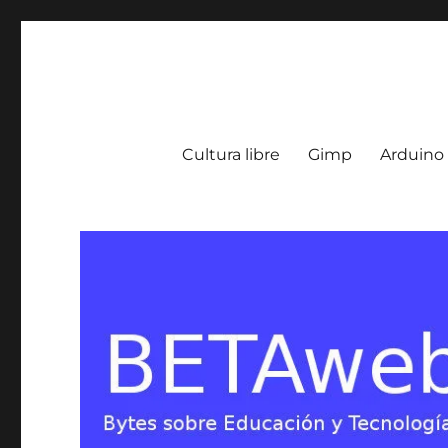
BETA Weblog
Bytes sobre Educación y Tecnología en Argentina
Cultura libre
Gimp
Arduino