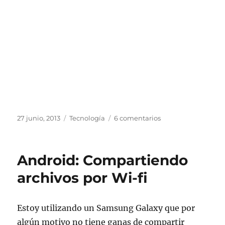
Publicado
Categorías
en
27 junio, 2013
Tecnología
6 comentarios
el
Google
Drive
no
Android: Compartiendo
nos
deja
archivos por Wi-fi
tranquilos
Estoy utilizando un Samsung Galaxy que por
algún motivo no tiene ganas de compartir