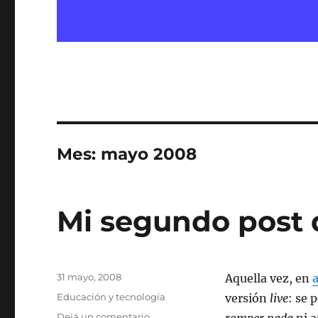
Mes:
mayo 2008
Mi segundo post
Publicado
31 mayo, 2008
Aquella vez, en
el
Categorías
Educación y tecnología
versión
live
: se 
en
Dejá un comentario