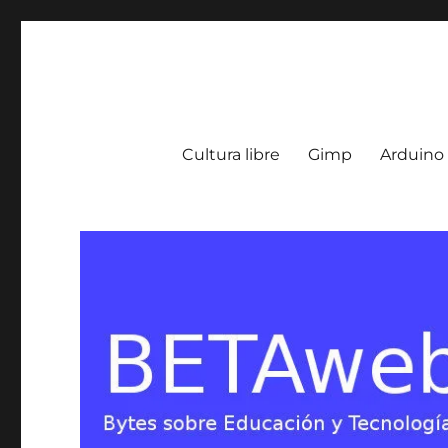
BETA Weblog
Bytes sobre Educación y Tecnología en Argentina
Cultura libre
Gimp
Arduino