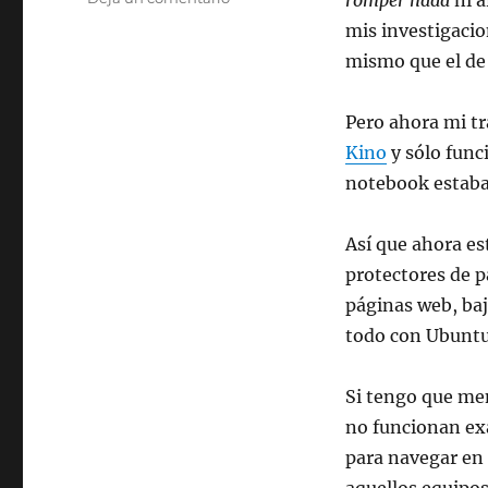
romper nada
ni a
Mi
mis investigacio
segundo
mismo que el de 
post
desde
Ubuntu
Pero ahora mi t
Kino
y sólo func
notebook estaba
Así que ahora es
protectores de pa
páginas web, baj
todo con Ubuntu
Si tengo que men
no funcionan ex
para navegar en 