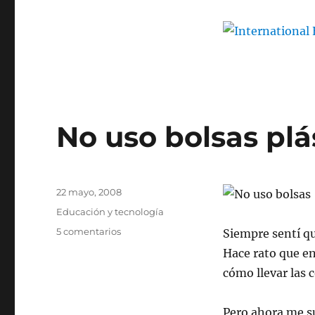
No uso bolsas plá
Publicado
22 mayo, 2008
el
Categorías
Educación y tecnología
en
5 comentarios
Siempre sentí qu
No
Hace rato que en
uso
cómo llevar las 
bolsas
plásticas
Pero ahora me s