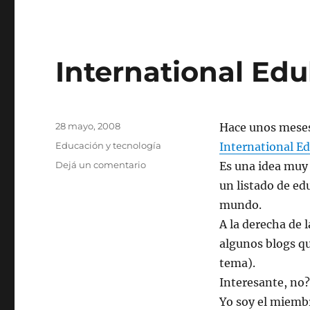
International Edu
Publicado
28 mayo, 2008
Hace unos meses
el
Categorías
Educación y tecnología
International E
en
Dejá un comentario
Es una idea muy 
International
un listado de e
Edublogger
mundo.
Directory
A la derecha de 
algunos blogs q
tema).
Interesante, no?
Yo soy el miemb