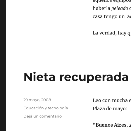
aquellos equipos
haberla
peleado
c
casa tengo un a
La verdad, hay q
Nieta recuperada
Publicado
29 mayo, 2008
Leo con mucha e
el
Categorías
Educación y tecnología
Plaza de mayo:
en
Dejá un comentario
Nieta
“
Buenos Aires, 
recuperada