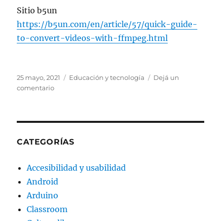
Sitio b5un
https://b5un.com/en/article/57/quick-guide-
to-convert-videos-with-ffmpeg.html
Publicado
Categorías
25 mayo, 2021
Educación y tecnología
Dejá un
el
en
comentario
Recortar
y
convertir
un
fragmento
CATEGORÍAS
de
video
Accesibilidad y usabilidad
usando
Android
ffmpeg
Arduino
Classroom