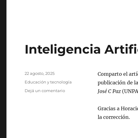
Inteligencia Artif
Publicado
22 agosto, 2025
Comparto el artíc
el
Categorías
Educación y tecnología
publicación de l
en
Dejá un comentario
José C Paz
(UNPA
Inteligencia
Artificial
Gracias a Horacio
y
Educación
la corrección.