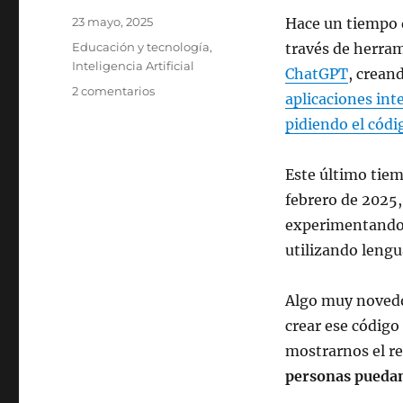
Publicado
23 mayo, 2025
Hace un tiempo 
el
Categorías
Educación y tecnología
,
través de herram
Inteligencia Artificial
ChatGPT
, crean
en
2 comentarios
aplicaciones int
Vibe
pidiendo el códi
Coding
para
crear
Este último tie
Recursos
febrero de 2025
Educativos
Reutilizables
experimentando,
utilizando lengu
Algo muy novedos
crear ese código
mostrarnos el re
personas puedan 