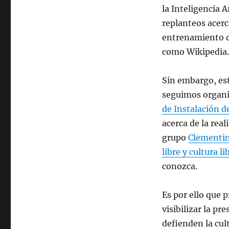
libre
la Inteligencia 
/
replanteos acerc
software
entrenamiento de
libre
como Wikipedia.
Sin embargo, es
seguimos organ
de Instalación d
acerca de la real
grupo
Clementin
libre y cultura li
conozca.
Es por ello que 
visibilizar la p
defienden la cult