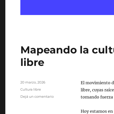
Mapeando la cultu
libre
Publicado
20 marzo, 2026
El movimiento de
el
Categorías
Cultura libre
libre, cuyas raí
en
Dejá un comentario
tomando fuerza a
Mapeando
la
Hoy estamos en 
cultura