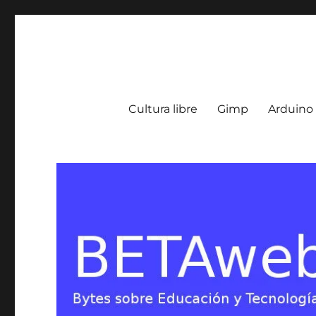
BETA Weblog
Bytes sobre Educación y Tecnología en Argentina
Cultura libre
Gimp
Arduino