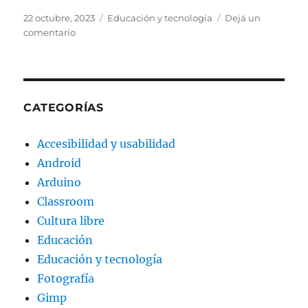
Publicado
Categorías
22 octubre, 2023
Educación y tecnología
Dejá un
el
en
comentario
Creación
de
contenidos
sin
barreras
CATEGORÍAS
Accesibilidad y usabilidad
Android
Arduino
Classroom
Cultura libre
Educación
Educación y tecnología
Fotografía
Gimp