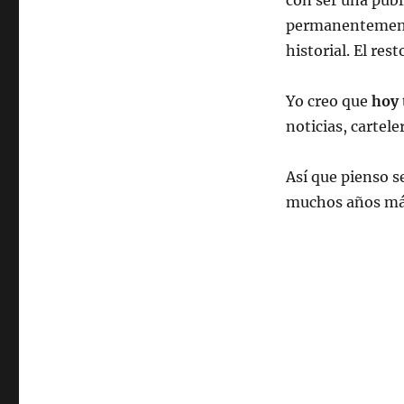
con ser una publ
permanentement
historial. El res
Yo creo que
hoy 
noticias, carte
Así que pienso s
muchos años má