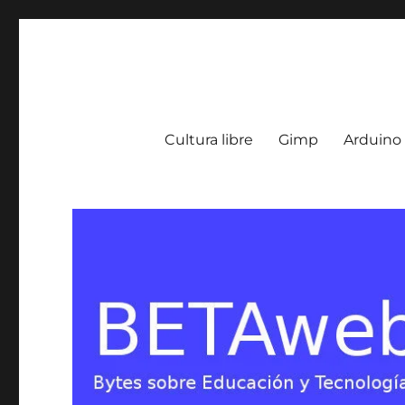
BETA Weblog
Bytes sobre Educación y Tecnología en Argentina
Cultura libre
Gimp
Arduino