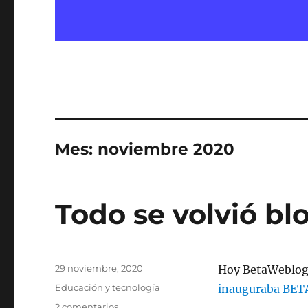
Mes:
noviembre 2020
Todo se volvió bl
Publicado
29 noviembre, 2020
Hoy BetaWeblog 
el
Categorías
Educación y tecnología
inauguraba BETA
en
2 comentarios