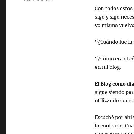
Todo
Con todos estos 
se
sigo y sigo neces
volvió
blog
yo misma vuelvo 
“¿Cuándo fue la 
“¿Cómo era el c
en mi blog.
El Blog como dia
sigue siendo par
utilizando como 
Escuché por ahí 
lo contrario. Cu