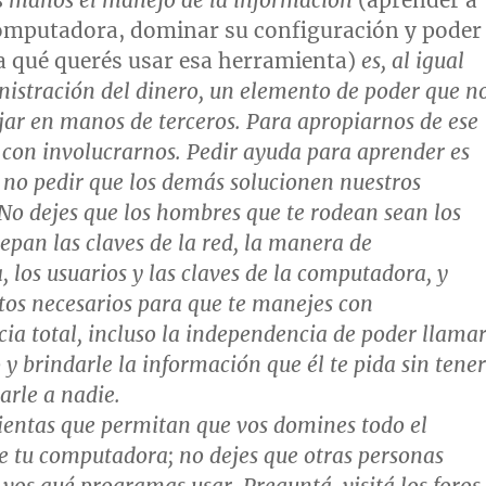
s manos el manejo de la información
(aprender a
omputadora, dominar su configuración y poder
a qué querés usar esa herramienta)
es, al igual
nistración del dinero, un elemento de
poder
que n
ar en manos de terceros. Para apropiarnos de ese
 con involucrarnos. Pedir ayuda para aprender es
 no pedir que los demás solucionen nuestros
No dejes que los hombres que te rodean sean los
epan las claves de la red, la manera de
, los usuarios y las claves de la computadora, y
atos necesarios para que te manejes con
ia total, incluso la independencia de poder llama
 y brindarle la información que él te pida sin tener
arle a nadie.
entas que permitan que vos domines todo el
e tu computadora; no dejes que otras personas