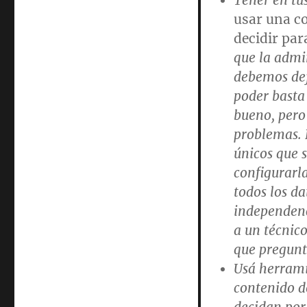
Tener en tu
usar una c
decidir par
que la admi
debemos dej
poder basta
bueno, pero
problemas. 
únicos que s
configurarla
todos los d
independenc
a un técnico
que pregunt
Usá herrami
contenido d