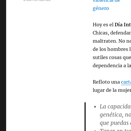
Violencia
de
género
Hoy es el
Día In
Chicas, defenda
maltraten. No n
de los hombres l
sutiles cosas qu
dependencia a la
Refloto una
cart
lugar de la muje
La capacida
genética, n
que puedas 