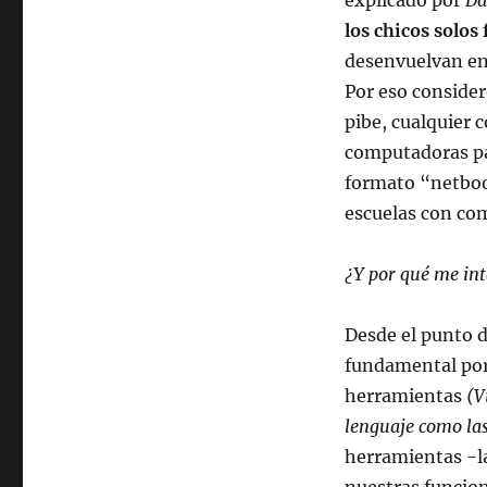
explicado por
Da
libre
los chicos solos
desenvuelvan en 
Por eso consider
pibe, cualquier 
computadoras par
formato “netboo
escuelas con com
¿Y por qué me int
Desde el punto de
fundamental por
herramientas
(V
lenguaje como la
herramientas -la