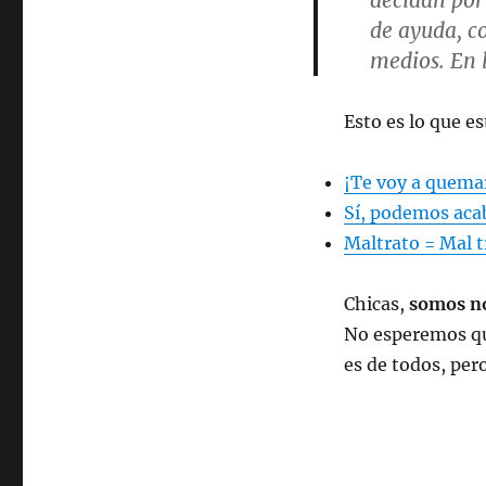
decidan por 
de ayuda, c
medios. En 
Esto es lo que e
¡Te voy a quemar
Sí, podemos acab
Maltrato = Mal t
Chicas,
somos no
No esperemos qu
es de todos, per