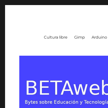
BETA Weblog
Bytes sobre Educación y Tecnología en Argentina
Cultura libre
Gimp
Arduino