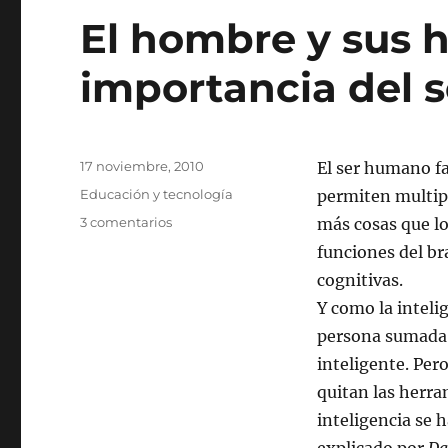
El hombre y sus h
importancia del s
Publicado
17 noviembre, 2010
El ser humano fa
el
Categorías
Educación y tecnología
permiten multipl
en
3 comentarios
más cosas que lo
El
funciones del br
hombre
cognitivas.
y
sus
Y como la inteli
herramientas,
persona sumada 
y
inteligente. Per
la
importancia
quitan las herra
del
inteligencia se 
software