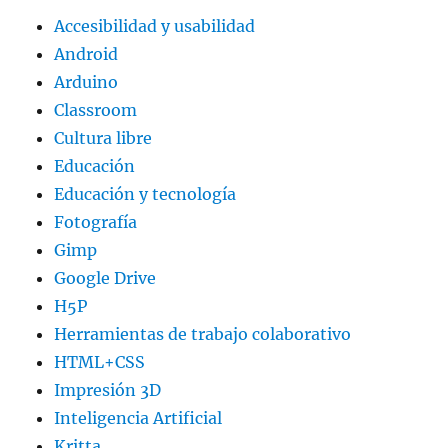
sin
Accesibilidad y usabilidad
usar
Android
pendrive,
ni
Arduino
discos
Classroom
externos
Cultura libre
Educación
Educación y tecnología
Fotografía
Gimp
Google Drive
H5P
Herramientas de trabajo colaborativo
HTML+CSS
Impresión 3D
Inteligencia Artificial
Kritta