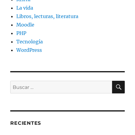
La vida
Libros, lecturas, literatura
Moodle
PHP
Tecnología
WordPress
BU
Buscar
por:
RECIENTES