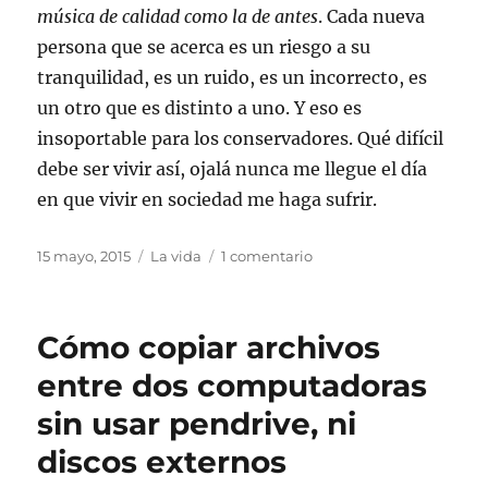
música de calidad como la de antes
. Cada nueva
persona que se acerca es un riesgo a su
tranquilidad, es un ruido, es un incorrecto, es
un otro que es distinto a uno. Y eso es
insoportable para los conservadores. Qué difícil
debe ser vivir así, ojalá nunca me llegue el día
en que vivir en sociedad me haga sufrir.
Publicado
Categorías
en
15 mayo, 2015
La vida
1 comentario
el
El
sufrimiento
del
Cómo copiar archivos
conservador
entre dos computadoras
sin usar pendrive, ni
discos externos