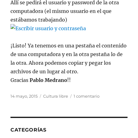
Allí se pedirá el usuario y password de la otra
computadora (el mismo usuario en el que
estábamos trabajando)
¡Listo! Ya tenemos en una pestaña el contenido
de una computadora y en la otra pestaña lo de
la otra. Ahora podemos copiar y pegar los
archivos de un lugar al otro.
Gracias
Pablo Medrano
!!
Publicado
Categorías
en
14 mayo, 2015
Cultura libre
1 comentario
el
Cómo
copiar
archivos
entre
dos
CATEGORÍAS
computadoras