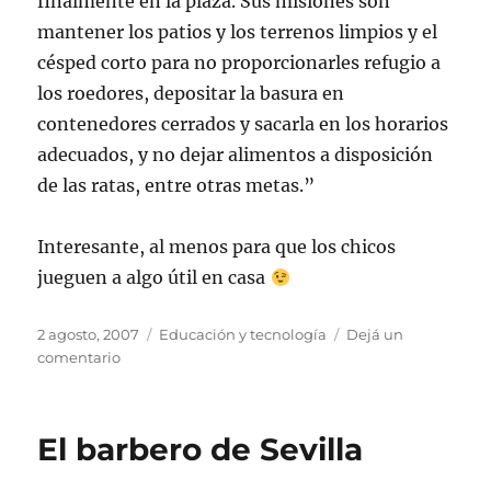
finalmente en la plaza. Sus misiones son
mantener los patios y los terrenos limpios y el
césped corto para no proporcionarles refugio a
los roedores, depositar la basura en
contenedores cerrados y sacarla en los horarios
adecuados, y no dejar alimentos a disposición
de las ratas, entre otras metas.”
Interesante, al menos para que los chicos
jueguen a algo útil en casa
Publicado
Categorías
2 agosto, 2007
Educación y tecnología
Dejá un
el
en
comentario
Juguemos
a
controlar
El barbero de Sevilla
las
plagas