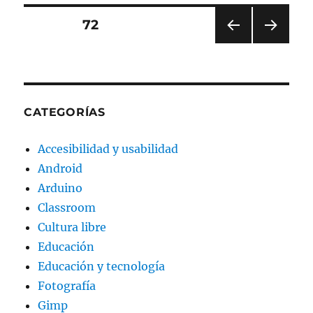
educan
III
Paginación
PÁGINA
72
PÁGI
PRÓ
de
NA
XIMA
ANT
PÁGI
entradas
ERIO
NA
R
CATEGORÍAS
Accesibilidad y usabilidad
Android
Arduino
Classroom
Cultura libre
Educación
Educación y tecnología
Fotografía
Gimp