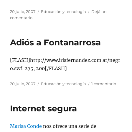
Publicado
Categorías
20 julio, 2007
Educación y tecnología
Dejá un
el
en
comentario
Feliz
día
del
Adiós a Fontanarrosa
amigo
[FLASH]http://www.irisfernandez.com.ar/negr
o.swf, 275, 200[/FLASH]
Publicado
Categorías
en
20 julio, 2007
Educación y tecnología
1 comentario
el
Adiós
a
Fontana
Internet segura
Marisa Conde
nos ofrece una serie de