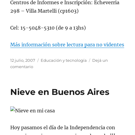
Centros de Informes e Inscripción: Echeverria
298 – Villa Martelli (cp1603)
Cel: 15-5048-5310 (de 9 a 13hs)
Más información sobre lectura para no videntes
Publicado
Categorías
12 julio, 2007
Educación y tecnología
Dejá un
el
en
comentario
Biblioteca
de
audiolibros
Nieve en Buenos Aires
Hoy pasamos el día de la Independencia con