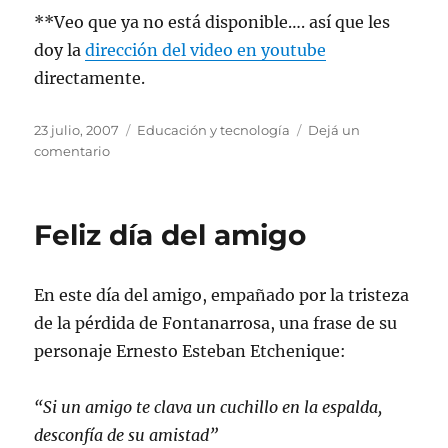
**Veo que ya no está disponible…. así que les
doy la
dirección del video en youtube
directamente.
Publicado
Categorías
23 julio, 2007
Educación y tecnología
Dejá un
el
en
comentario
El
barbero
de
Feliz día del amigo
Sevilla
En este día del amigo, empañado por la tristeza
de la pérdida de Fontanarrosa, una frase de su
personaje Ernesto Esteban Etchenique:
“Si un amigo te clava un cuchillo en la espalda,
desconfía de su amistad”