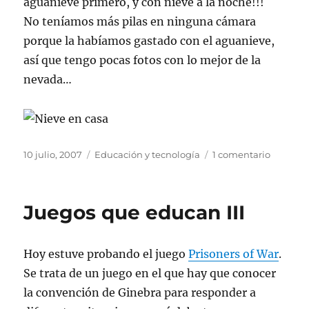
aguanieve primero, y con nieve a la noche!!!
No teníamos más pilas en ninguna cámara
porque la habíamos gastado con el aguanieve,
así que tengo pocas fotos con lo mejor de la
nevada…
Publicado
Categorías
en
10 julio, 2007
Educación y tecnología
1 comentario
el
Nieve
en
Buenos
Juegos que educan III
Aires
Hoy estuve probando el juego
Prisoners of War
.
Se trata de un juego en el que hay que conocer
la convención de Ginebra para responder a