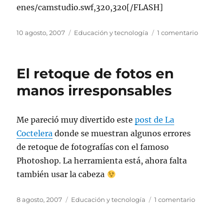
enes/camstudio.swf,320,320[/FLASH]
Publicado
Categorías
en
10 agosto, 2007
Educación y tecnología
1 comentario
el
Crear
demos
y
El retoque de fotos en
tutori
manos irresponsables
Me pareció muy divertido este
post de La
Coctelera
donde se muestran algunos errores
de retoque de fotografías con el famoso
Photoshop. La herramienta está, ahora falta
también usar la cabeza
Publicado
Categorías
en
8 agosto, 2007
Educación y tecnología
1 comentario
el
El