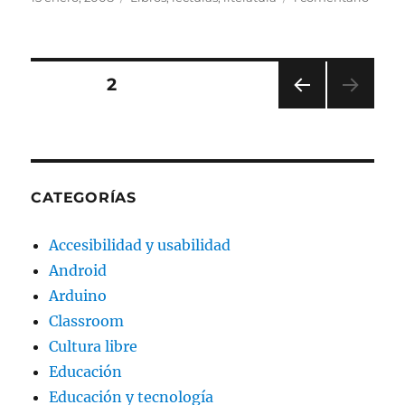
el
Lectu
Paginación
PÁGINA
2
PÁGI
de
NA
ANT
entradas
ERIO
R
CATEGORÍAS
Accesibilidad y usabilidad
Android
Arduino
Classroom
Cultura libre
Educación
Educación y tecnología