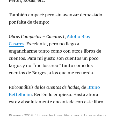
Perón, Rosas, etc.
También empecé pero sin avanzar demasiado
por falta de tiempo:
Obras Completas – Cuentos I
,
Adolfo Bioy
Casares
. Excelente, pero no llego a
engancharme tanto como con otros libros de
cuentos. Para mi gusto son cuentos un poco
largos y no “me los creo” tanto como los
cuentos de Borges, a los que me recuerda.
Psicoanálisis de los cuentos de hadas
, de
Bruno
Bettelheim
. Recién lo empiezo. Hasta ahora
estoy absolutamente encantada con este libro.
Publicado
Categorías
en
15 enero, 2008
Libros, lecturas, literatura
1 comentario