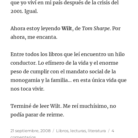
que yo viví en mi país después de la crisis del
2001. Igual.
Ahora estoy leyendo
Wilt
, de
Tom Sharpe
. Por
ahora, me encanta.
Entre todos los libros que leí encuentro un hilo
conductor. Lo efímero de la vida y el enorme
peso de cumplir con el mandato social de la
monogamia y la familia… en esta única vida que
nos toca vivir.
Terminé de leer Wilt. Me reí muchísimo, no
podía parar de reirme.
Publicado
Categorías
21 septiembre, 2008
Libros, lecturas, literatura
4
el
en
comentarios