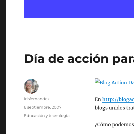
Día de acción par
Autor
irisfernandez
En
http://bloga
Publicado
8 septiembre, 2007
blogs unidos tr
el
Categorías
Educación y tecnología
¿Cómo podemos 