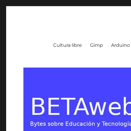
BETA Weblog
Bytes sobre Educación y Tecnología en Argentina
Cultura libre
Gimp
Arduino