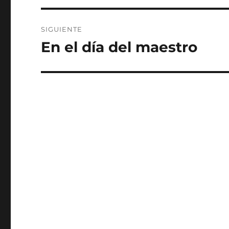
SIGUIENTE
En el día del maestro
Entrada
siguiente: