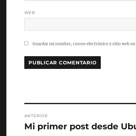
WEB
Guardar mi nombre, correo electrónico y sitio web en
Navegación
ANTERIOR
de
Mi primer post desde Ub
Entrada
anterior:
entradas