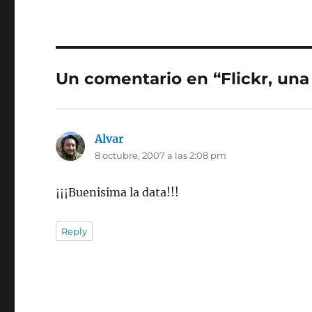
Un comentario en “Flickr, una
Alvar
dice:
8 octubre, 2007 a las 2:08 pm
¡¡¡Buenisima la data!!!
Reply