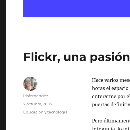
Flickr, una pasió
Hace varios mes
horas el espacio
Autor
irisfernandez
enterarme por e
Publicado
7 octubre, 2007
puertas definit
el
Categorías
Educación y tecnología
Pero últimamente
fotografía, lo i