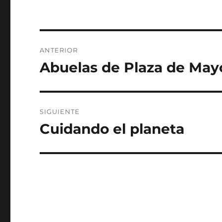
Navegación
ANTERIOR
de
Abuelas de Plaza de May
Entrada
anterior:
entradas
SIGUIENTE
Cuidando el planeta
Entrada
siguiente: