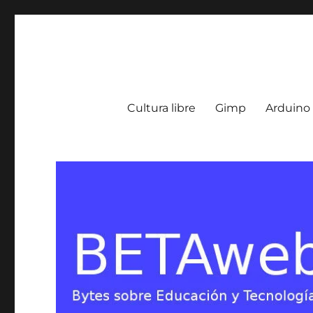
BETA Weblog
Bytes sobre Educación y Tecnología en Argentina
Cultura libre
Gimp
Arduino