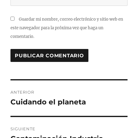
Guardar mi nombre, correo electrónico y sitio web en
este navegador para la próxima vez que haga un
comentario.
Navegación
ANTERIOR
de
Cuidando el planeta
Entrada
anterior:
entradas
SIGUIENTE