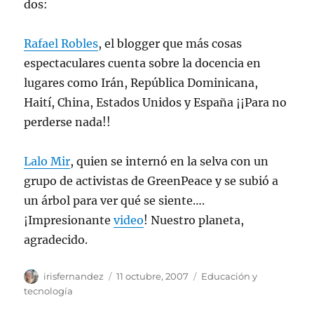
dos:
Rafael Robles
, el blogger que más cosas
espectaculares cuenta sobre la docencia en
lugares como Irán, República Dominicana,
Haití, China, Estados Unidos y España ¡¡Para no
perderse nada!!
Lalo Mir
, quien se internó en la selva con un
grupo de activistas de GreenPeace y se subió a
un árbol para ver qué se siente….
¡Impresionante
video
! Nuestro planeta,
agradecido.
Autor
Publicado
Categorías
irisfernandez
11 octubre, 2007
Educación y
el
tecnología