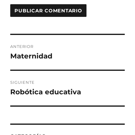
Navegación
ANTERIOR
de
Maternidad
Entrada
anterior:
entradas
SIGUIENTE
Robótica educativa
Entrada
siguiente: