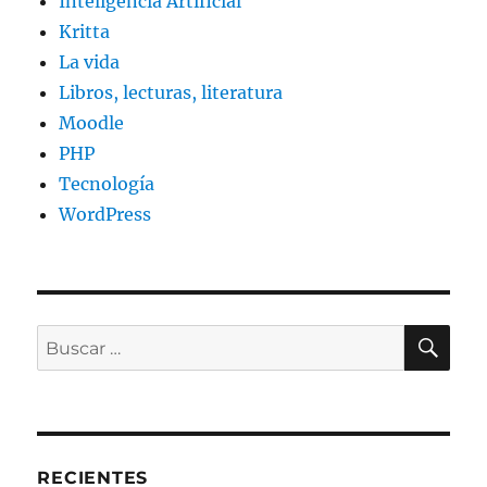
Inteligencia Artificial
Kritta
La vida
Libros, lecturas, literatura
Moodle
PHP
Tecnología
WordPress
BU
Buscar
por:
RECIENTES