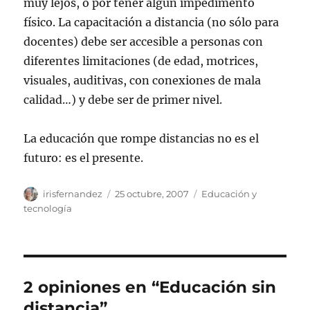
muy lejos, o por tener algún impedimento
físico. La capacitación a distancia (no sólo para
docentes) debe ser accesible a personas con
diferentes limitaciones (de edad, motrices,
visuales, auditivas, con conexiones de mala
calidad…) y debe ser de primer nivel.
La educación que rompe distancias no es el
futuro: es el presente.
Autor
Publicado
Categorías
irisfernandez
25 octubre, 2007
Educación y
el
tecnología
2 opiniones en “Educación sin
distancia”