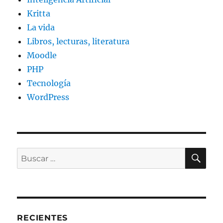
Kritta
La vida
Libros, lecturas, literatura
Moodle
PHP
Tecnología
WordPress
BU
Buscar
por:
RECIENTES