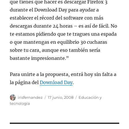
que tienes que hacer es descargar Firefox 3
durante el Download Day para ayudar a
establecer el récord del software con más
descargas durante 24 horas – es así de fácil. No
te estamos pidiendo que te tragues una espada
o que mantengas en equilibrio 30 cucharas
sobre tu cara, aunque eso también sería
bastante impresionante.”
Para unirte a la propuesta, entrá hoy sin falta a
la página del
Download Day
.
Autor
Publicado
Categorías
irisfernandez
17 junio, 2008
Educación y
el
tecnología