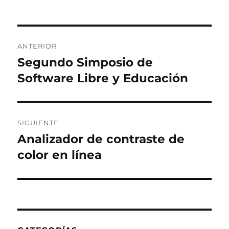
Navegación
ANTERIOR
de
Segundo Simposio de
Entrada
anterior:
Software Libre y Educación
entradas
SIGUIENTE
Analizador de contraste de
Entrada
siguiente:
color en línea