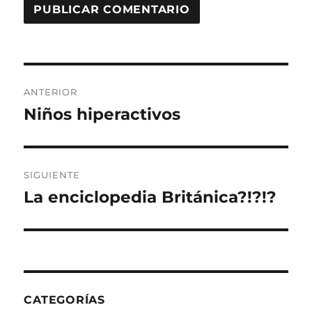
Navegación
ANTERIOR
de
Niños hiperactivos
Entrada
anterior:
entradas
SIGUIENTE
La enciclopedia Británica?!?!?
Entrada
siguiente:
CATEGORÍAS