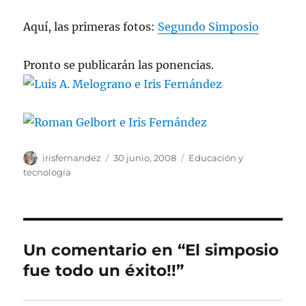
Aquí, las primeras fotos:
Segundo Simposio
Pronto se publicarán las ponencias.
Autor
Publicado
Categorías
irisfernandez
30 junio, 2008
Educación y
el
tecnología
Un comentario en “El simposio
fue todo un éxito!!”