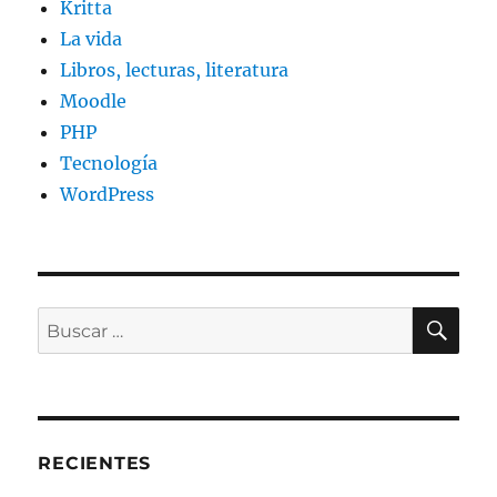
Kritta
La vida
Libros, lecturas, literatura
Moodle
PHP
Tecnología
WordPress
BU
Buscar
por:
RECIENTES