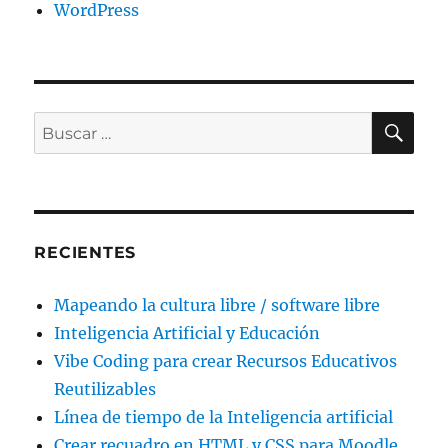
WordPress
BU
Buscar
por:
RECIENTES
Mapeando la cultura libre / software libre
Inteligencia Artificial y Educación
Vibe Coding para crear Recursos Educativos
Reutilizables
Línea de tiempo de la Inteligencia artificial
Crear recuadro en HTML y CSS para Moodle,