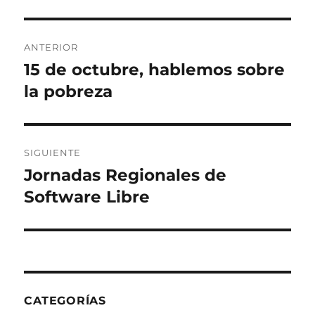
Navegación
ANTERIOR
de
15 de octubre, hablemos sobre
Entrada
anterior:
la pobreza
entradas
SIGUIENTE
Jornadas Regionales de
Entrada
siguiente:
Software Libre
CATEGORÍAS