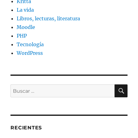
Kritta
La vida
Libros, lecturas, literatura
Moodle
PHP
Tecnología
WordPress
BU
Buscar
por:
RECIENTES