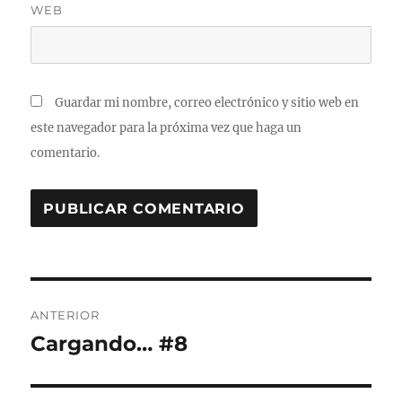
WEB
Guardar mi nombre, correo electrónico y sitio web en
este navegador para la próxima vez que haga un
comentario.
Navegación
ANTERIOR
de
Cargando… #8
Entrada
anterior:
entradas