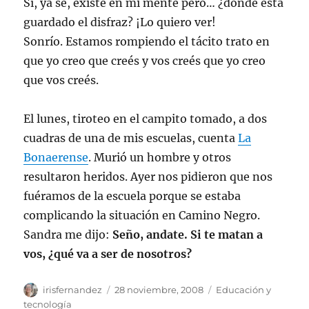
Sí, ya sé, existe en mi mente pero… ¿dónde está
guardado el disfraz? ¡Lo quiero ver!
Sonrío. Estamos rompiendo el tácito trato en
que yo creo que creés y vos creés que yo creo
que vos creés.
El lunes, tiroteo en el campito tomado, a dos
cuadras de una de mis escuelas
, cuenta
La
Bonaerense
.
Murió un hombre y otros
resultaron heridos. Ayer nos pidieron que nos
fuéramos de la escuela porque se estaba
complicando la situación en Camino Negro.
Sandra me dijo:
Seño, andate. Si te matan a
vos, ¿qué va a ser de nosotros?
Autor
Publicado
Categorías
irisfernandez
28 noviembre, 2008
Educación y
el
tecnología