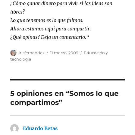
¿Cómo ganar dinero para vivir si las ideas son
libres?
Lo que tenemos es lo que fuimos.
Ahora estamos aquí para compartir.
¿Qué opinas? Deja un comentario.
“
Autor
Publicado
Categorías
irisfernandez
11 marzo, 2009
Educación y
el
tecnología
5 opiniones en “Somos lo que
compartimos”
Eduardo Betas
dice: