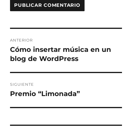
Navegación
ANTERIOR
de
Cómo insertar música en un
Entrada
anterior:
blog de WordPress
entradas
SIGUIENTE
Premio “Limonada”
Entrada
siguiente: