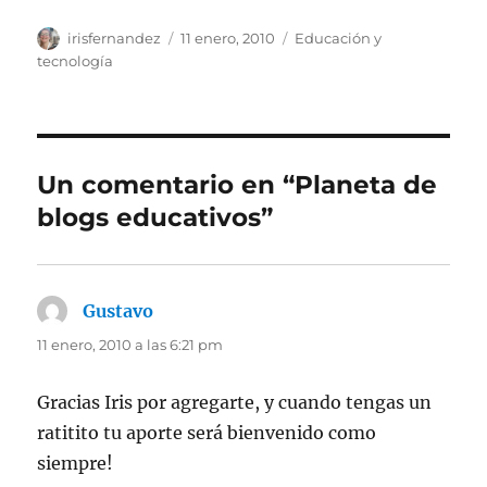
Autor
Publicado
Categorías
irisfernandez
11 enero, 2010
Educación y
el
tecnología
Un comentario en “Planeta de
blogs educativos”
Gustavo
dice:
11 enero, 2010 a las 6:21 pm
Gracias Iris por agregarte, y cuando tengas un
ratitito tu aporte será bienvenido como
siempre!