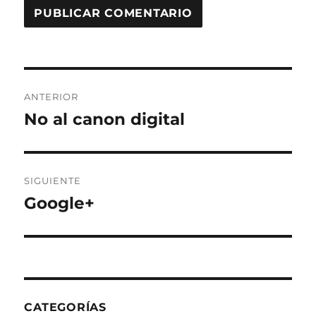
Navegación
ANTERIOR
de
No al canon digital
Entrada
anterior:
entradas
SIGUIENTE
Google+
Entrada
siguiente:
CATEGORÍAS