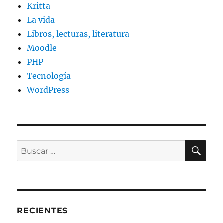
Kritta
La vida
Libros, lecturas, literatura
Moodle
PHP
Tecnología
WordPress
BU
Buscar
por:
RECIENTES