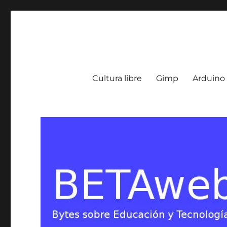
BETA Weblog
Bytes sobre Educación y Tecnología en Argentina
Cultura libre
Gimp
Arduino