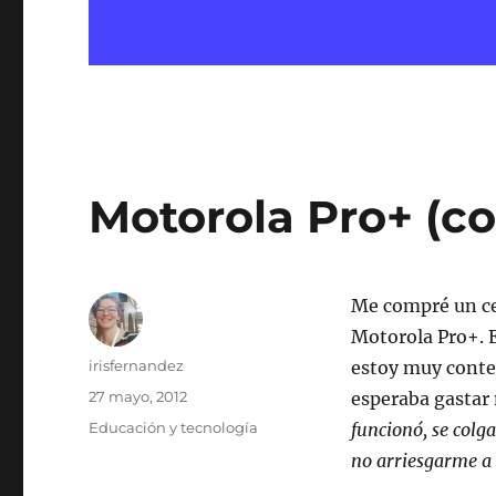
Motorola Pro+ (c
Me compré un ce
Motorola Pro+. 
Autor
irisfernandez
estoy muy conte
Publicado
27 mayo, 2012
esperaba gastar
el
Categorías
Educación y tecnología
funcionó, se colg
no arriesgarme a 