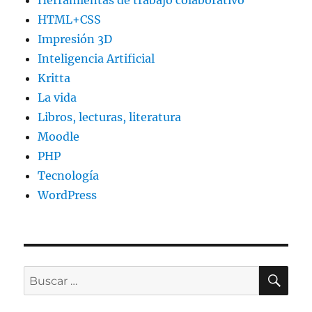
Herramientas de trabajo colaborativo
HTML+CSS
Impresión 3D
Inteligencia Artificial
Kritta
La vida
Libros, lecturas, literatura
Moodle
PHP
Tecnología
WordPress
BU
Buscar
por: