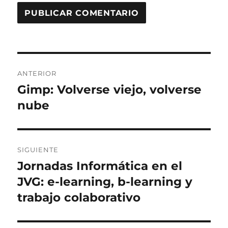
Navegación
ANTERIOR
de
Gimp: Volverse viejo, volverse
Entrada
anterior:
nube
entradas
SIGUIENTE
Jornadas Informática en el
Entrada
siguiente:
JVG: e-learning, b-learning y
trabajo colaborativo