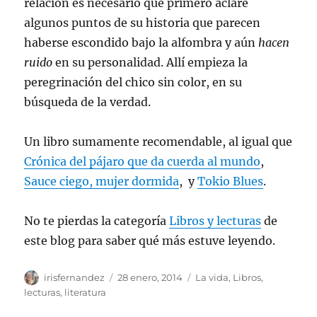
relación es necesario que primero aclare
algunos puntos de su historia que parecen
haberse escondido bajo la alfombra y aún
hacen
ruido
en su personalidad. Allí empieza la
peregrinación del chico sin color, en su
búsqueda de la verdad.
Un libro sumamente recomendable, al igual que
Crónica del pájaro que da cuerda al mundo
,
Sauce ciego, mujer dormida
, y
Tokio Blues
.
No te pierdas la categoría
Libros y lecturas
de
este blog para saber qué más estuve leyendo.
Autor
Publicado
Categorías
irisfernandez
28 enero, 2014
La vida
,
Libros,
el
lecturas, literatura