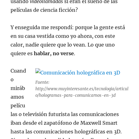
usando
videollamadas
si eran el sueño de las
películas de ciencia ficción?
Y enseguida me respondí: porque la gente está
en su casa vestida como yo ahora, con este
calor, nadie quiere que lo vean. Lo que uno
quiere es
hablar, no verse
.
Cuand
o
Fuente:
miráb
http://www.muyinteresante.es/tecnologia/articul
o/hologramas-para-comunicarnos-en-3d
amos
pelícu
las o televisión futurista las comunicaciones
iban desde el zapatófono de Maxwell Smart
hasta las comunicaciones holográficas en 3D.