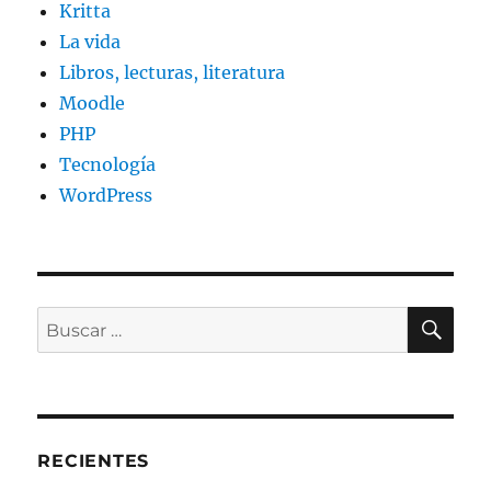
Kritta
La vida
Libros, lecturas, literatura
Moodle
PHP
Tecnología
WordPress
BU
Buscar
por:
RECIENTES