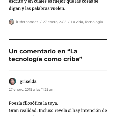
escrito y en cuáles es mejor que las cosas se
digan y las palabras vuelen.
Autor
Publicado
Categorías
irisfernandez
27 enero, 2015
La vida
,
Tecnología
el
Un comentario en “La
tecnología como criba”
griselda
dice:
27 enero, 2015 a las 11:25 am
Poesía filosófica la tuya.
Gran realidad. Incluso revela si hay intención de