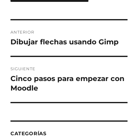
Navegación
ANTERIOR
de
Dibujar flechas usando Gimp
Entrada
anterior:
entradas
SIGUIENTE
Cinco pasos para empezar con
Entrada
siguiente:
Moodle
CATEGORÍAS