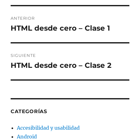
Navegación
ANTERIOR
de
HTML desde cero – Clase 1
Entrada
anterior:
entradas
SIGUIENTE
HTML desde cero – Clase 2
Entrada
siguiente:
CATEGORÍAS
Accesibilidad y usabilidad
Android