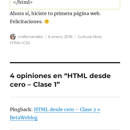
</html>
Ahora sí, hiciste tu primera página web.
Felicitaciones.
Autor
Publicado
Categorías
irisfernandez
6 enero, 2016
Cultura libre
,
el
HTML+CSS
4 opiniones en “HTML desde
cero – Clase 1”
Pingback:
HTML desde cero – Clase 2 «
BetaWeblog