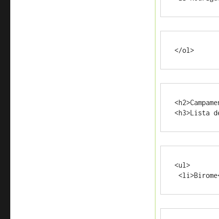
</ol>
<h2>Campame
<h3>Lista d
<ul>
