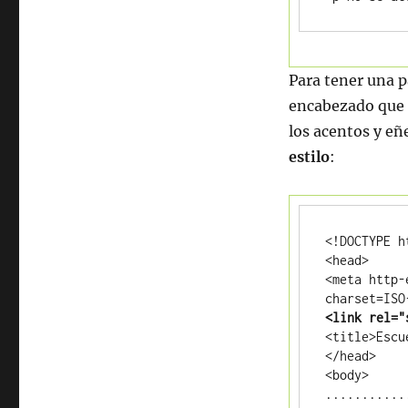
Para tener una 
encabezado que i
los acentos y eñ
estilo
:
<!DOCTYPE ht
<head>

<meta http-
<
link
rel=
"
<title>Escu
</head>

<body>

............