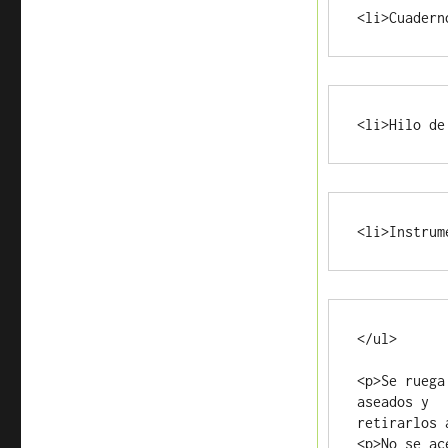
<li>Cuadern
<li>Hilo de
<li>Instrum
</ul>

<p>Se ruega
aseados y 

retirarlos 
<p>No se ac