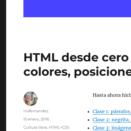
HTML desde cero 
colores, posicion
Hasta ahora hici
Autor
irisfernandez
Clase 1: párrafo
Publicado
15 enero, 2016
Clase 2: negrita,
el
Categorías
Cultura libre
,
HTML+CSS
Clase 3: imágenes