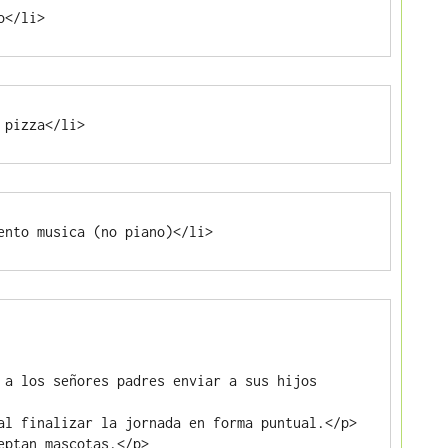
o</li>
 pizza</li>
ento musica (no piano)</li>
 a los señores padres enviar a sus hijos 
al finalizar la jornada en forma puntual.</p>

eptan mascotas.</p>