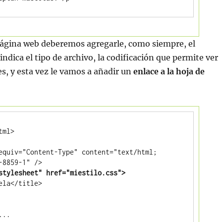
página web deberemos agregarle, como siempre, el
ndica el tipo de archivo, la codificación que permite ver
es, y esta vez le vamos a añadir un
enlace a la hoja de
ml>

equiv="Content-Type" content="text/html; 
stylesheet"
href=
"miestilo.css"
>
ela</title>

..
