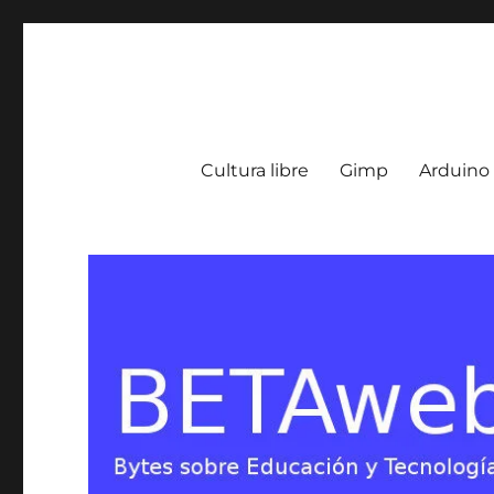
BETA Weblog
Bytes sobre Educación y Tecnología en Argentina
Cultura libre
Gimp
Arduino