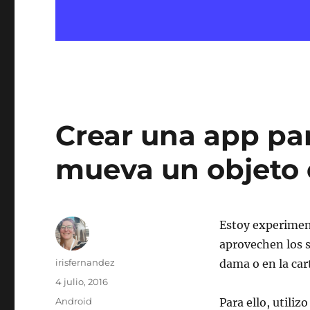
Crear una app par
mueva un objeto e
Estoy experimen
aprovechen los s
Autor
irisfernandez
dama o en la cart
Publicado
4 julio, 2016
el
Categorías
Android
Para ello, utiliz