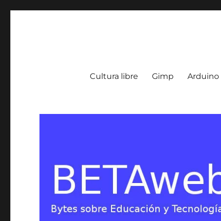
BETA Weblog
Bytes sobre Educación y Tecnología en Argentina
Cultura libre
Gimp
Arduino