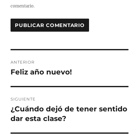
comentario.
Navegación
ANTERIOR
de
Feliz año nuevo!
Entrada
anterior:
entradas
SIGUIENTE
¿Cuándo dejó de tener sentido
Entrada
siguiente:
dar esta clase?