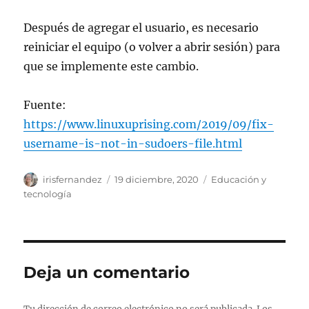
Después de agregar el usuario, es necesario
reiniciar el equipo (o volver a abrir sesión) para
que se implemente este cambio.
Fuente:
https://www.linuxuprising.com/2019/09/fix-
username-is-not-in-sudoers-file.html
Autor
Publicado
Categorías
irisfernandez
19 diciembre, 2020
Educación y
el
tecnología
Deja un comentario