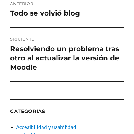
ANTERIOR
de
Todo se volvió blog
Entrada
anterior:
entradas
SIGUIENTE
Resolviendo un problema tras
Entrada
siguiente:
otro al actualizar la versión de
Moodle
CATEGORÍAS
Accesibilidad y usabilidad