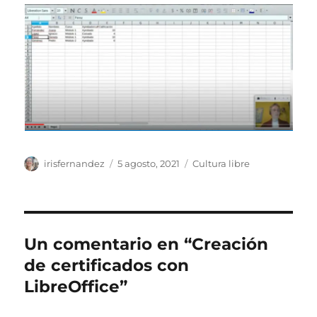
Autor
Publicado
Categorías
irisfernandez
5 agosto, 2021
Cultura libre
el
Un comentario en “Creación
de certificados con
LibreOffice”