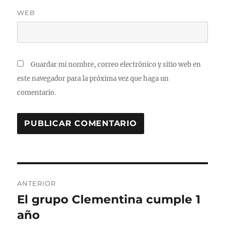
WEB
Guardar mi nombre, correo electrónico y sitio web en
este navegador para la próxima vez que haga un
comentario.
Navegación
ANTERIOR
de
El grupo Clementina cumple 1
Entrada
anterior:
año
entradas