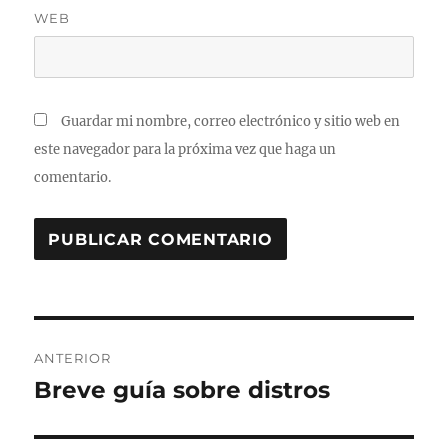
WEB
Guardar mi nombre, correo electrónico y sitio web en
este navegador para la próxima vez que haga un
comentario.
Navegación
ANTERIOR
de
Breve guía sobre distros
Entrada
anterior:
entradas