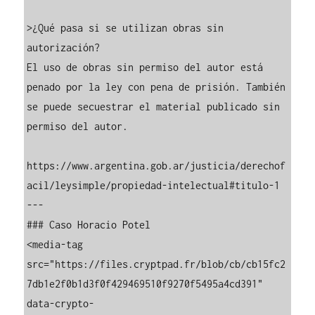
>¿Qué pasa si se utilizan obras sin 
autorización?

El uso de obras sin permiso del autor está 
penado por la ley con pena de prisión. También 
se puede secuestrar el material publicado sin 
permiso del autor.

https://www.argentina.gob.ar/justicia/derechof
acil/leysimple/propiedad-intelectual#titulo-1

---

### Caso Horacio Potel

<media-tag 
src="https://files.cryptpad.fr/blob/cb/cb15fc2
7db1e2f0b1d3f0f429469510f9270f5495a4cd391" 
data-crypto-