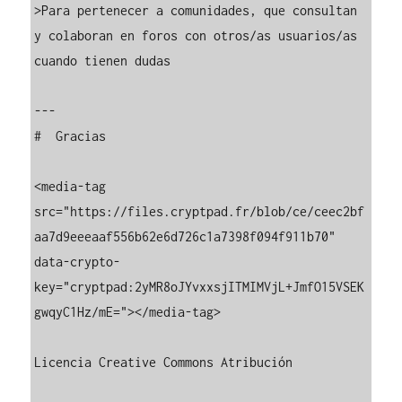
>Para pertenecer a comunidades, que consultan 
y colaboran en foros con otros/as usuarios/as 
cuando tienen dudas

---

#  Gracias

<media-tag 
src="https://files.cryptpad.fr/blob/ce/ceec2bf
aa7d9eeeaaf556b62e6d726c1a7398f094f911b70" 
data-crypto-
key="cryptpad:2yMR8oJYvxxsjITMIMVjL+JmfO15VSEK
gwqyC1Hz/mE="></media-tag>

Licencia Creative Commons Atribución
