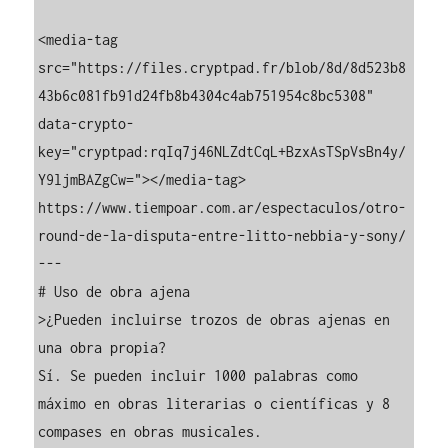
<media-tag 
src="https://files.cryptpad.fr/blob/8d/8d523b8
43b6c081fb91d24fb8b4304c4ab751954c8bc5308" 
data-crypto-
key="cryptpad:rqIq7j46NLZdtCqL+BzxAsTSpVsBn4y/
Y9ljmBAZgCw="></media-tag>

https://www.tiempoar.com.ar/espectaculos/otro-
round-de-la-disputa-entre-litto-nebbia-y-sony/ 

---

# Uso de obra ajena

>¿Pueden incluirse trozos de obras ajenas en 
una obra propia?

Sí. Se pueden incluir 1000 palabras como 
máximo en obras literarias o científicas y 8 
compases en obras musicales.
