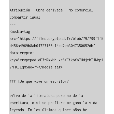
Atribución - Obra derivada - No comercial - 
Compartir igual

---

<media-tag 
src="https://files.cryptpad.fr/blob/79/799f1f5
d456a4969b8ab04727156e14cd2eb3047350652db" 
data-crypto-
key="cryptpad:dE7tRkxMhLxr6YJikbfn7HdjthTJNhpi
7NHXJLqm5uo="></media-tag>

---

### ¿De qué vive un escritor?

>Vivo de la literatura pero no de la 
escritura, o si se prefiere me gano la vida 
leyendo. En los últimos quince años he 