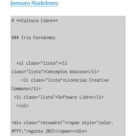
formato Markdown
:
# **Cultura libre**

### Iris Fernández

  <ul class="lista"><li 
class="lista">Conceptos básicos</li>

    <li class="lista">Licencias Creative 
Commons</li>

 <li class="lista">Software Libre</li>

  </ul>

<div class="recuadro1"><span style="color: 
#fff;">Agosto 2021</span></div>
