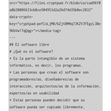
src="https://files.cryptpad.fr/blob/ca/cad96f0
a8b28086633cb8ce504953d2a26d74d35b8ec2832" 
data-crypto-
key="cryptpad:pefCsLjM8/bZjtBMHq7JKZVJFEgcL3Be
5KbVw17qQqg="></media-tag>

---

## El software libre

# ¿Qué es el software?

* Es la parte intangible de un sistema 
informático, es decir, los programas.

* Las personas que crean el software son 
programadores/as, diseñadores/as de 
interacción, arquitectos/as de la información, 
expertos/as en usabilidad 

* Estas personas pueden decidir que su 
software pueda ser copiado libremente, 