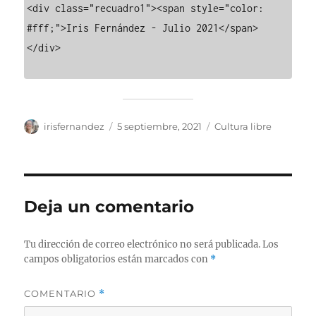
<div class="recuadro1"><span style="color: 
#fff;">Iris Fernández - Julio 2021</span>
</div>

Autor
Publicado
Categorías
irisfernandez
5 septiembre, 2021
Cultura libre
el
Deja un comentario
Tu dirección de correo electrónico no será publicada.
Los
campos obligatorios están marcados con
*
COMENTARIO
*