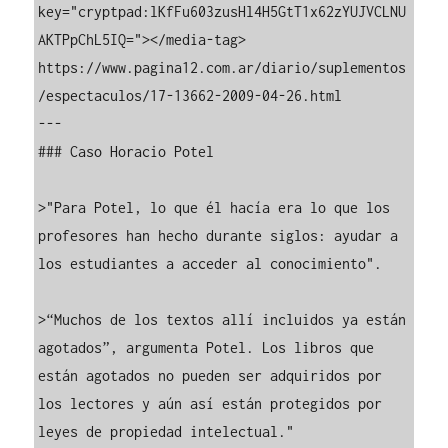
key="cryptpad:lKfFu603zusHl4H5GtT1x62zYUJVCLNU
AKTPpChL5IQ="></media-tag>

https://www.pagina12.com.ar/diario/suplementos
/espectaculos/17-13662-2009-04-26.html

---

### Caso Horacio Potel

>"Para Potel, lo que él hacía era lo que los 
profesores han hecho durante siglos: ayudar a 
los estudiantes a acceder al conocimiento". 

>“Muchos de los textos allí incluidos ya están 
agotados”, argumenta Potel. Los libros que 
están agotados no pueden ser adquiridos por 
los lectores y aún así están protegidos por 
leyes de propiedad intelectual."
