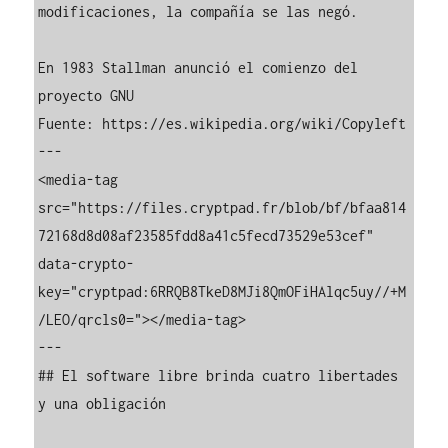
modificaciones, la compañía se las negó.

En 1983 Stallman anunció el comienzo del 
proyecto GNU

Fuente: https://es.wikipedia.org/wiki/Copyleft

---

<media-tag 
src="https://files.cryptpad.fr/blob/bf/bfaa814
72168d8d08af23585fdd8a41c5fecd73529e53cef" 
data-crypto-
key="cryptpad:6RRQB8TkeD8MJi8QmOFiHAlqc5uy//+M
/LEO/qrcls0="></media-tag>

---

## El software libre brinda cuatro libertades 
y una obligación
