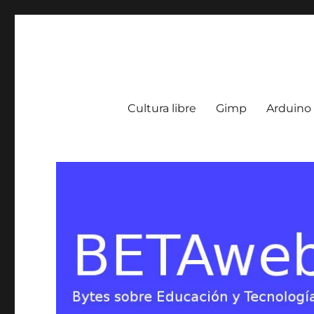
BETA Weblog
Bytes sobre Educación y Tecnología en Argentina
Cultura libre
Gimp
Arduino