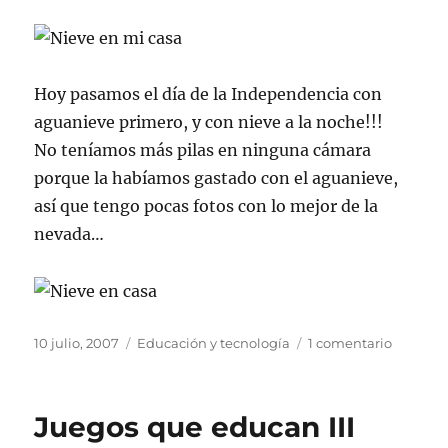
Hoy pasamos el día de la Independencia con
aguanieve primero, y con nieve a la noche!!!
No teníamos más pilas en ninguna cámara
porque la habíamos gastado con el aguanieve,
así que tengo pocas fotos con lo mejor de la
nevada…
Publicado
Categorías
en
10 julio, 2007
Educación y tecnología
1 comentario
el
Nieve
en
Buenos
Juegos que educan III
Aires