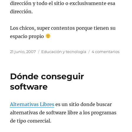
dirección y todo el sitio o exclusivamente esa
dirección.
Los chicos, super contentos porque tienen su
espacio propio
Publicado
Categorías
en
21 junio, 2007
Educación y tecnología
4 comentarios
el
Proteg
a
los
Dónde conseguir
chicos
en
software
Mozill
Alternativas Libres
es un sitio donde buscar
alternativas de software libre a los programas
de tipo comercial.