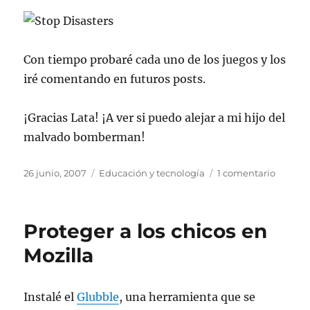
Con tiempo probaré cada uno de los juegos y los
iré comentando en futuros posts.
¡Gracias Lata! ¡A ver si puedo alejar a mi hijo del
malvado bomberman!
Publicado
Categorías
en
26 junio, 2007
Educación y tecnología
1 comentario
el
Juegos
que
educan
Proteger a los chicos en
Mozilla
Instalé el
Glubble
, una herramienta que se