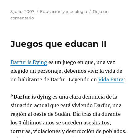
Publicado
Categorías
3 julio, 2007
Educación y tecnología
Dejá un
el
en
comentario
Juegos
que
educan
Juegos que educan II
III
Darfur is Dying
es un juego en que, una vez
elegido un personaje, debemos vivir la vida de
un habitante de Darfur. Leyendo en
Vida Extra
:
“
Darfur is dying
es una clara denuncia de la
situación actual que está viviendo Darfur, una
región al oeste de Sudán. Día tras día durante
los 3 últimos años se suceden asesinatos,
torturas, violaciones y destrucción de poblados.