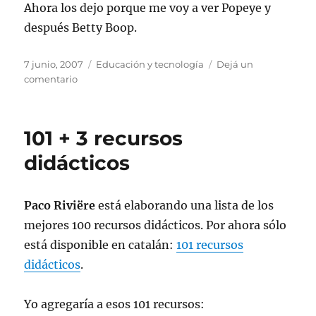
Ahora los dejo porque me voy a ver Popeye y
después Betty Boop.
Publicado
Categorías
7 junio, 2007
Educación y tecnología
Dejá un
el
en
comentario
La
televisión
por
101 + 3 recursos
internet
didácticos
Paco Riviëre
está elaborando una lista de los
mejores 100 recursos didácticos. Por ahora sólo
está disponible en catalán:
101 recursos
didácticos
.
Yo agregarí­a a esos 101 recursos: