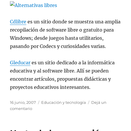
Cdlibre
es un sitio donde se muestra una amplia
recopilación de software libre o gratuito para
Windows; desde juegos hasta utilitarios,
pasando por Codecs y curiosidades varias.
Gleducar
es un sitio dedicado a la informática
educativa y al software libre. Allí­ se pueden
encontrar artí­culos, propuestas didácticas y
proyectos educativos interesantes.
Publicado
Categorías
16 junio, 2007
Educación y tecnología
Dejá un
el
en
comentario
Dónde
conseguir
software