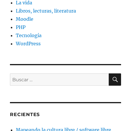
La vida
Libros, lecturas, literatura
Moodle
PHP
Tecnología
WordPress
BU
Buscar
por:
RECIENTES
Mapeando la cultura libre / software libre