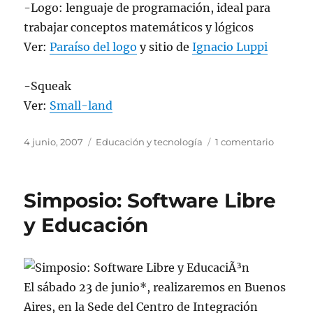
-Logo: lenguaje de programación, ideal para
trabajar conceptos matemáticos y lógicos
Ver:
Paraí­so del logo
y sitio de
Ignacio Luppi
-Squeak
Ver:
Small-land
Publicado
Categorías
en
4 junio, 2007
Educación y tecnología
1 comentario
el
101
+
3
Simposio: Software Libre
recursos
didáctic
y Educación
El sábado 23 de junio*, realizaremos en Buenos
Aires, en la Sede del Centro de Integración