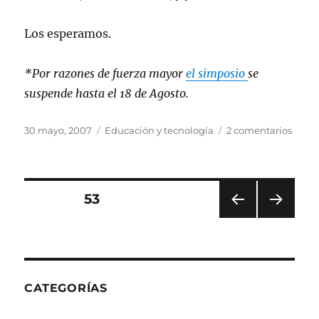
Los esperamos.
*Por razones de fuerza mayor
el simposio
se
suspende hasta el 18 de Agosto.
Publicado
Categorías
en
30 mayo, 2007
Educación y tecnología
2 comentarios
el
Simpo
Softw
Libre
y
Paginación
PÁGINA
53
Educ
PÁGI
PRÓ
de
NA
XIMA
ANT
PÁGI
entradas
ERIO
NA
R
CATEGORÍAS