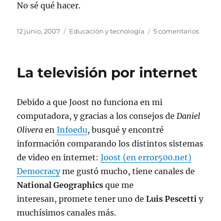
No sé qué hacer.
Publicado
Categorías
en
12 junio, 2007
Educación y tecnología
5 comentarios
el
Harta
de
la
La televisión por internet
corrup
Debido a que Joost no funciona en mi
computadora, y gracias a los consejos de
Daniel
Olivera
en
Infoedu
, busqué y encontré
información comparando los distintos sistemas
de video en internet:
Joost (en error500.net)
Democracy
me gustó mucho, tiene canales de
National Geographics
que me
interesan, promete tener uno de
Luis Pescetti
y
muchísimos canales más.