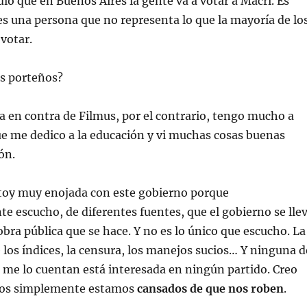
dio que en Buenos Aires la gente va a votar a Macri. Es
 es una persona que no representa lo que la mayorí­a de lo
votar.
os porteños?
 en contra de Filmus, por el contrario, tengo mucho a
ue me dedico a la educación y vi muchas cosas buenas
ón.
toy muy enojada con este gobierno porque
escucho, de diferentes fuentes, que el gobierno se lle
bra pública que se hace. Y no es lo único que escucho. La
los í­ndices, la censura, los manejos sucios… Y ninguna d
 me lo cuentan está interesada en ningún partido. Creo
nos simplemente estamos
cansados de que nos roben
.