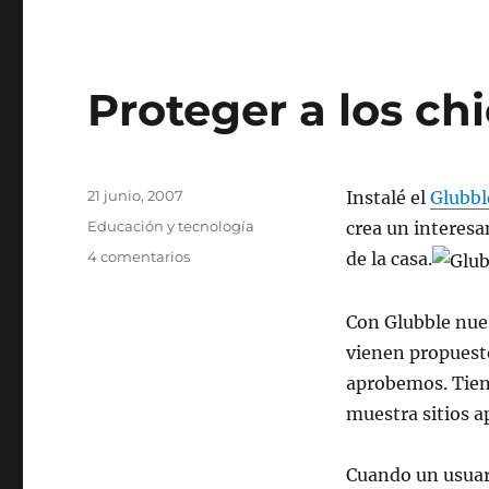
Proteger a los ch
Publicado
21 junio, 2007
Instalé el
Glubbl
el
Categorías
Educación y tecnología
crea un interesa
en
4 comentarios
de la casa.
Proteger
a
Con Glubble nues
los
chicos
vienen propuest
en
aprobemos. Tien
Mozilla
muestra sitios a
Cuando un usuari