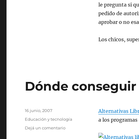
le pregunta si q
pedido de autori
aprobar o no esa
Los chicos, supe
Dónde conseguir
Publicado
16 junio, 2007
Alternativas Lib
el
Categorías
Educación y tecnología
a los programas 
en
Dejá un comentario
Dónde