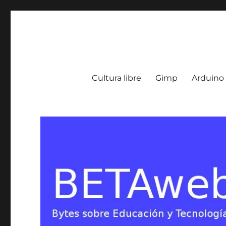
BETA Weblog
Bytes sobre Educación y Tecnología en Argentina
Cultura libre
Gimp
Arduino