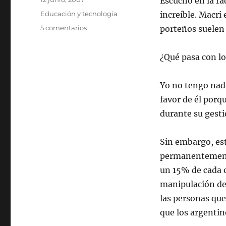
Escucho en la ra
el
Categorías
Educación y tecnología
increí­ble. Macri
en
5 comentarios
porteños suelen 
Harta
de
¿Qué pasa con l
la
corrupción
Yo no tengo nada
favor de él porq
durante su gesti
Sin embargo, es
permanentemente 
un 15% de cada o
manipulación de 
las personas que
que los argenti