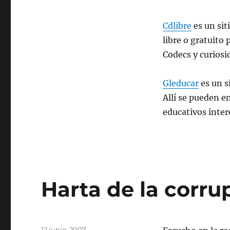
conseguir
software
Cdlibre
es un sit
libre o gratuito
Codecs y curiosi
Gleducar
es un si
Allí­ se pueden e
educativos inter
Harta de la corru
Publicado
12 junio, 2007