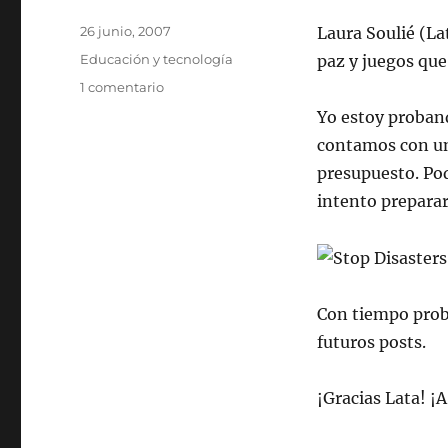
Publicado
26 junio, 2007
Laura Soulié (Lat
el
Categorías
Educación y tecnología
paz y juegos que
en
1 comentario
Juegos
Yo estoy proba
que
contamos con un
educan
presupuesto. Pod
intento preparar
Con tiempo prob
futuros posts.
¡Gracias Lata! ¡