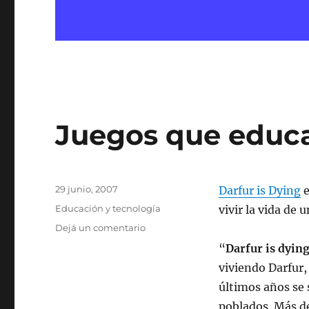
Juegos que educa
Publicado
29 junio, 2007
Darfur is Dying
e
el
Categorías
Educación y tecnología
vivir la vida de
en
Dejá un comentario
Juegos
“
Darfur is dyin
que
viviendo Darfur,
educan
II
últimos años se 
poblados. Más de