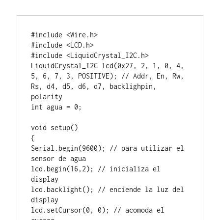
#include <Wire.h>

#include <LCD.h>

#include <LiquidCrystal_I2C.h>

LiquidCrystal_I2C lcd(0x27, 2, 1, 0, 4, 
5, 6, 7, 3, POSITIVE); // Addr, En, Rw, 
Rs, d4, d5, d6, d7, backlighpin, 
polarity

int agua = 0;

void setup()

{

Serial.begin(9600); // para utilizar el 
sensor de agua

lcd.begin(16,2); // inicializa el 
display

lcd.backlight(); // enciende la luz del 
display

lcd.setCursor(0, 0); // acomoda el 