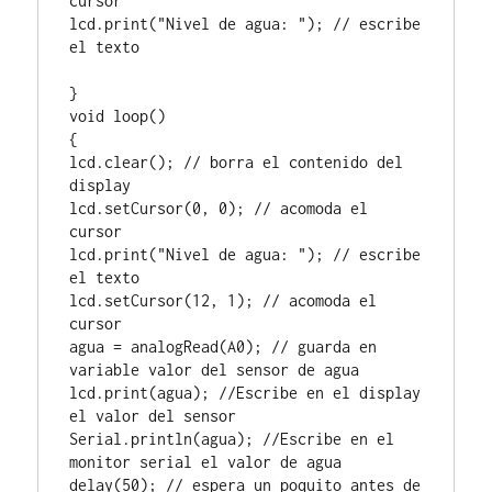
cursor

lcd.print("Nivel de agua: "); // escribe 
el texto

}

void loop()

{

lcd.clear(); // borra el contenido del 
display

lcd.setCursor(0, 0); // acomoda el 
cursor

lcd.print("Nivel de agua: "); // escribe 
el texto

lcd.setCursor(12, 1); // acomoda el 
cursor

agua = analogRead(A0); // guarda en 
variable valor del sensor de agua

lcd.print(agua); //Escribe en el display 
el valor del sensor

Serial.println(agua); //Escribe en el 
monitor serial el valor de agua

delay(50); // espera un poquito antes de 