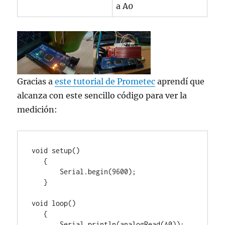
a A0
Gracias a
este tutorial de Prometec
aprendí que
alcanza con este sencillo código para ver la
medición:
void setup()

   {

       Serial.begin(9600);

   }

void loop()

   {

       Serial.println(analogRead(A0));
