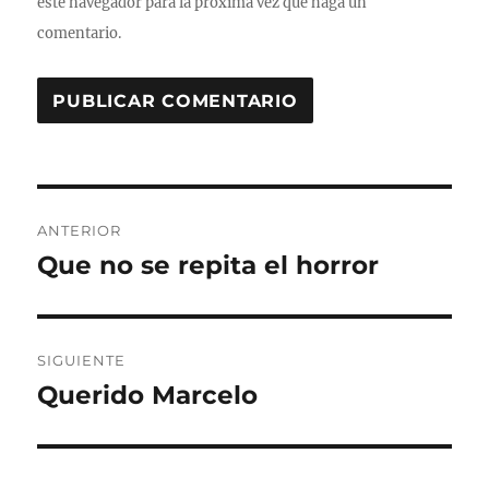
este navegador para la próxima vez que haga un
comentario.
Navegación
ANTERIOR
de
Que no se repita el horror
Entrada
anterior:
entradas
SIGUIENTE
Querido Marcelo
Entrada
siguiente: