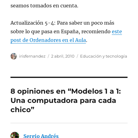
seamos tomados en cuenta.
Actualización 5-4: Para saber un poco más
sobre lo que pasa en España, recomiendo
este
post de Ordenadores en el Aula
.
Autor
Publicado
Categorías
irisfernandez
2 abril, 2010
Educación y tecnología
el
8 opiniones en “Modelos 1 a 1:
Una computadora para cada
chico”
Sergio Andrés
dice: