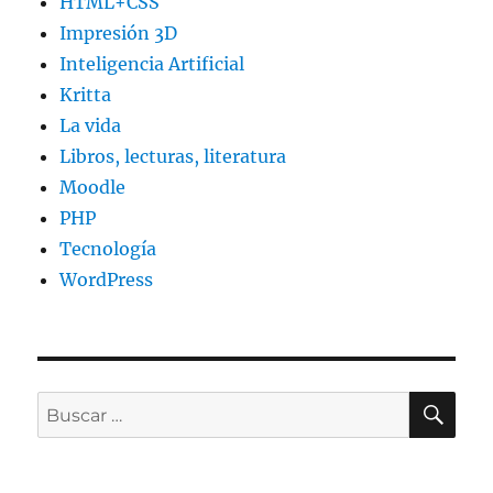
HTML+CSS
Impresión 3D
Inteligencia Artificial
Kritta
La vida
Libros, lecturas, literatura
Moodle
PHP
Tecnología
WordPress
BU
Buscar
por: