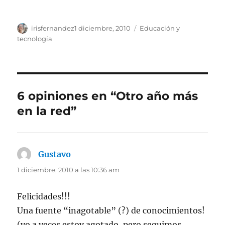
Autor
Publicado
Categorías
irisfernandez
1 diciembre, 2010
Educación y
el
tecnología
6 opiniones en “Otro año más
en la red”
Gustavo
dice:
1 diciembre, 2010 a las 10:36 am
Felicidades!!!
Una fuente “inagotable” (?) de conocimientos!
(yo a veces estoy agotado, pero seguimos