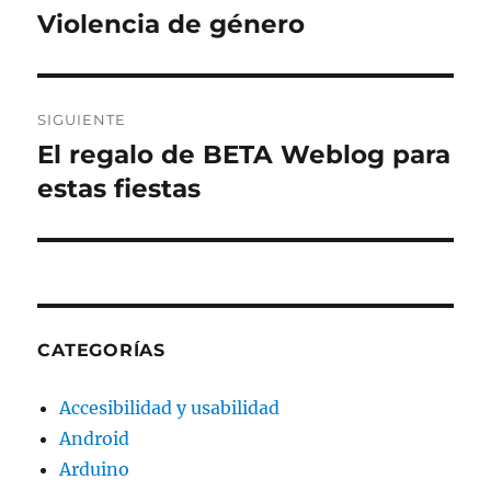
de
Violencia de género
Entrada
anterior:
entradas
SIGUIENTE
El regalo de BETA Weblog para
Entrada
siguiente:
estas fiestas
CATEGORÍAS
Accesibilidad y usabilidad
Android
Arduino