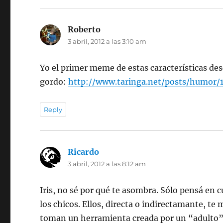
Roberto
dice:
3 abril, 2012 a las 3:10 am
Yo el primer meme de estas características desc
gordo:
http://www.taringa.net/posts/humo
Reply
Ricardo
dice:
3 abril, 2012 a las 8:12 am
Iris, no sé por qué te asombra. Sólo pensá en 
los chicos. Ellos, directa o indirectamante, te 
toman un herramienta creada por un “adulto”[1