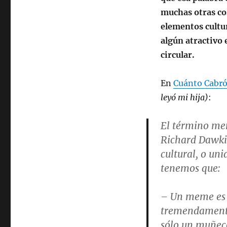
muchas otras co
elementos cultur
algún atractivo 
circular.
En
Cuánto Cabr
leyó mi hija)
:
El término
me
Richard Dawki
cultural, o un
tenemos que:
– Un
meme
es
tremendamente
sólo un muñeco