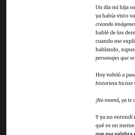
Un día mi hija u
ya había visto v
creando imágenes,
hablé de los der
cuando me expli
hablando, supus
personajes que s
Hoy volvió a pasa
historieta hiciste
¡No mamá, ya te d
Y ya no entendí 
qué es un meme.
que esa palabra