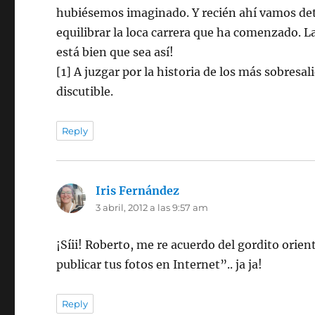
hubiésemos imaginado. Y recién ahí vamos detr
equilibrar la loca carrera que ha comenzado. L
está bien que sea así!
[1] A juzgar por la historia de los más sobresa
discutible.
Reply
Iris Fernández
dice:
3 abril, 2012 a las 9:57 am
¡Síii! Roberto, me re acuerdo del gordito orien
publicar tus fotos en Internet”.. ja ja!
Reply