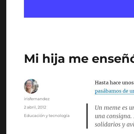
Mi hija me enseñ
Hasta hace unos
pasábamos de un 
Autor
irisfernandez
Un meme es un
Publicado
2 abril, 2012
el
una consigna. 
Categorías
Educación y tecnología
solidarios y av