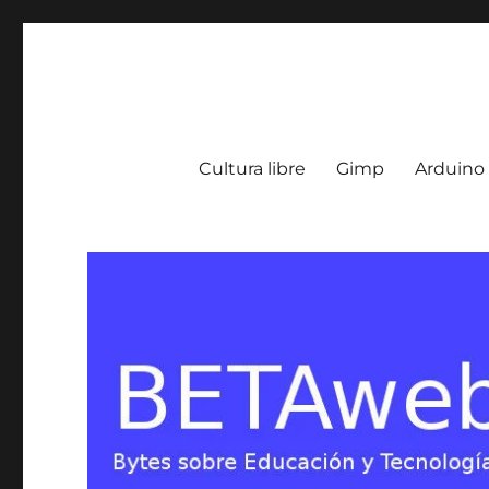
BETA Weblog
Bytes sobre Educación y Tecnología en Argentina
Cultura libre
Gimp
Arduino