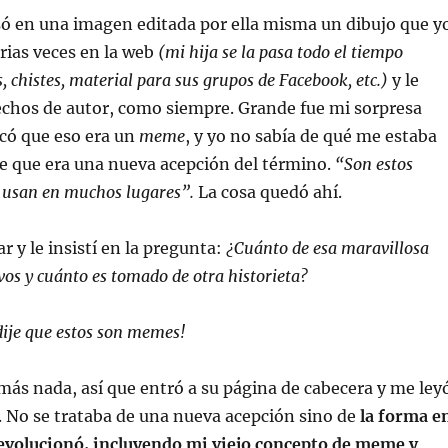
só en una imagen editada por ella misma un dibujo que y
arias veces en la web
(mi hija se la pasa todo el tiempo
 chistes, material para sus grupos de Facebook, etc.)
y le
echos de autor, como siempre. Grande fue mi sorpresa
có que eso era un
meme
, y yo no sabía de qué me estaba
e que era una nueva acepción del término.
“Son estos
e usan en muchos lugares”.
La cosa quedó ahí.
r y le insistí en la pregunta:
¿Cuánto de esa maravillosa
 vos y cuánto es tomado de otra historieta?
ije que estos son memes!
más nada, así que entró a su página de cabecera y me ley
 No se trataba de una nueva acepción sino de
la forma e
 evolucionó, incluyendo mi viejo concepto de meme y