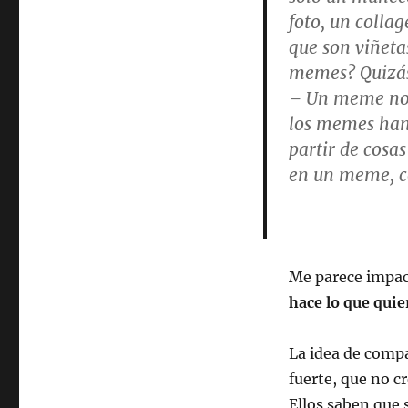
foto, un colla
que son viñetas
memes
? Quiz
– Un
meme
no
los
memes
han 
partir de cosa
en un
meme
, 
Me parece impac
hace lo que quier
La idea de compa
fuerte, que no c
Ellos saben que 