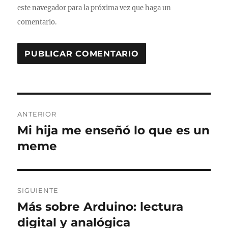
este navegador para la próxima vez que haga un
comentario.
Navegación
ANTERIOR
de
Mi hija me enseñó lo que es un
Entrada
anterior:
meme
entradas
SIGUIENTE
Más sobre Arduino: lectura
Entrada
siguiente:
digital y analógica