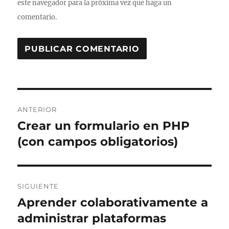
este navegador para la próxima vez que haga un
comentario.
Navegación
ANTERIOR
de
Crear un formulario en PHP
Entrada
anterior:
(con campos obligatorios)
entradas
SIGUIENTE
Aprender colaborativamente a
Entrada
siguiente:
administrar plataformas