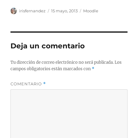
Autor
Publicado
Categorías
irisfernandez
15 mayo, 2013
Moodle
el
Deja un comentario
Tu dirección de correo electrónico no será publicada.
Los
campos obligatorios están marcados con
*
COMENTARIO
*