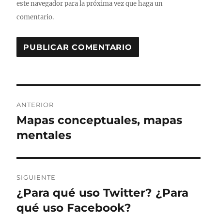
este navegador para la próxima vez que haga un
comentario.
Navegación
ANTERIOR
de
Mapas conceptuales, mapas
Entrada
anterior:
mentales
entradas
SIGUIENTE
¿Para qué uso Twitter? ¿Para
Entrada
siguiente:
qué uso Facebook?