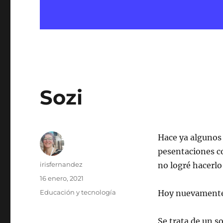
Sozi
Hace ya algunos
pesentaciones 
Autor
irisfernandez
no logré hacerlo
Publicado
16 enero, 2021
el
Categorías
Educación y tecnología
Hoy nuevamente 
Se trata de un s