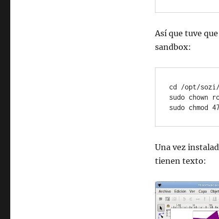
Así que tuve que
sandbox:
cd /opt/sozi/
sudo chown ro
sudo chmod 4
Una vez instalad
tienen texto: