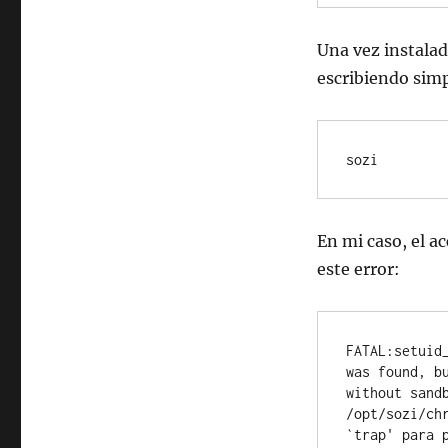
Una vez instalad
escribiendo sim
sozi
En mi caso, el a
este error:
FATAL:setuid
was found, b
without sand
/opt/sozi/ch
`trap' para 