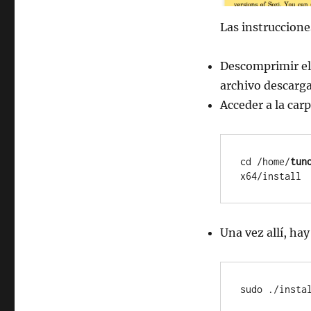
Las instruccione
Descomprimir el 
archivo descarga
Acceder a la car
cd /home/
tun
x64/install
Una vez allí, hay
sudo ./insta