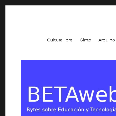
BETA Weblog
Bytes sobre Educación y Tecnología en Argentina
Cultura libre
Gimp
Arduino