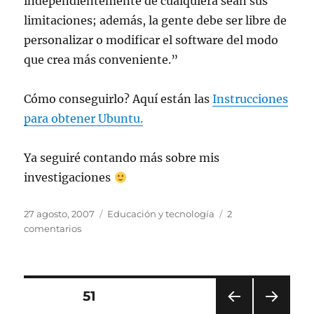
independientemente de cualquiera sean sus
limitaciones; además, la gente debe ser libre de
personalizar o modificar el software del modo
que crea más conveniente.”
Cómo conseguirlo? Aquí están las
Instrucciones
para obtener Ubuntu.
Ya seguiré contando más sobre mis
investigaciones
Publicado
Categorías
27 agosto, 2007
Educación y tecnología
2
el
en
comentarios
Mi
primer
post
desde
Paginación
PÁGINA
51
Ubuntu