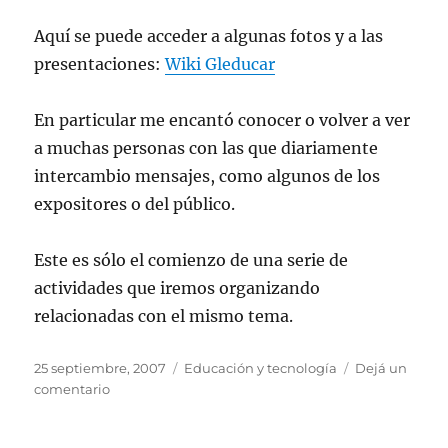
Aquí se puede acceder a algunas fotos y a las
presentaciones:
Wiki Gleducar
En particular me encantó conocer o volver a ver
a muchas personas con las que diariamente
intercambio mensajes, como algunos de los
expositores o del público.
Este es sólo el comienzo de una serie de
actividades que iremos organizando
relacionadas con el mismo tema.
Publicado
Categorías
25 septiembre, 2007
Educación y tecnología
Dejá un
el
en
comentario
Simposio
sobre