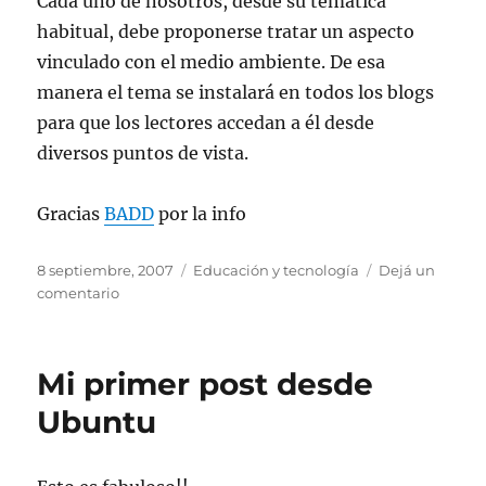
Cada uno de nosotros, desde su temática
habitual, debe proponerse tratar un aspecto
vinculado con el medio ambiente. De esa
manera el tema se instalará en todos los blogs
para que los lectores accedan a él desde
diversos puntos de vista.
Gracias
BADD
por la info
Publicado
Categorías
8 septiembre, 2007
Educación y tecnología
Dejá un
el
en
comentario
Día
de
acción
Mi primer post desde
para
los
Ubuntu
bloggers