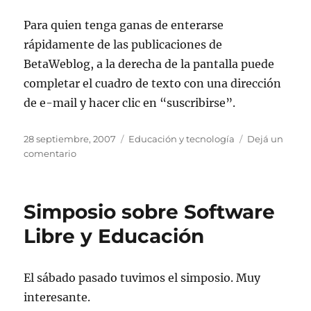
Para quien tenga ganas de enterarse
rápidamente de las publicaciones de
BetaWeblog, a la derecha de la pantalla puede
completar el cuadro de texto con una dirección
de e-mail y hacer clic en “suscribirse”.
Publicado
Categorías
28 septiembre, 2007
Educación y tecnología
Dejá un
el
en
comentario
Recibir
los
posts
Simposio sobre Software
por
e-
Libre y Educación
mail
El sábado pasado tuvimos el simposio. Muy
interesante.