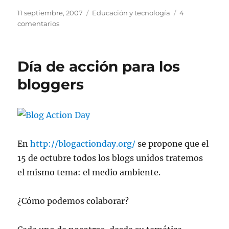
Publicado
Categorías
11 septiembre, 2007
Educación y tecnología
4
el
en
comentarios
En
el
día
Día de acción para los
del
maestro
bloggers
En
http://blogactionday.org/
se propone que el
15 de octubre todos los blogs unidos tratemos
el mismo tema: el medio ambiente.
¿Cómo podemos colaborar?