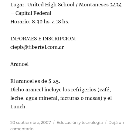
Lugar: United High School / Montañeses 2434
– Capital Federal
Horario: 8:30 hs. a 18 hs.
INFORMES E INSCRIPCION:
ciepb@fibertel.com.ar
Arancel
El arancel es de $ 25.
Dicho arancel incluye los refrigerios (café,
leche, agua mineral, facturas o masas) y el
Lunch.
Publicado
Categorías
20 septiembre, 2007
Educación y tecnología
Dejá un
el
en
comentario
Software