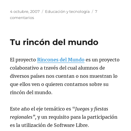
Publicado
Categorías
4 octubre, 2007
Educación y tecnología
7
el
en
comentarios
Abuelas
de
Plaza
Tu rincón del mundo
de
Mayo
El proyecto
Rincones del Mundo
es un proyecto
colaborativo a través del cual alumnos de
diversos países nos cuentan o nos muestran lo
que ellos ven o quieren contarnos sobre su
rincón del mundo.
Este año el eje temático es “
Juegos y fiestas
regionales”,
y un requisito para la participación
es la utilización de Software Libre.