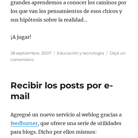
grandes aprendemos a conocer los caminos por
los que van los pensamientos de esos chicos y
sus hipótesis sobre la realidad…
¡A jugar!
Publicado
Categorías
28 septiembre, 2007
Educación y tecnología
Dejá un
el
en
comentario
Día
del
juego
Recibir los posts por e-
en
Argentina
mail
Agregué un nuevo servicio al weblog gracias a
feedburner
, que ofrece una serie de utilidades
para blogs. Dicho por ellos mismos: