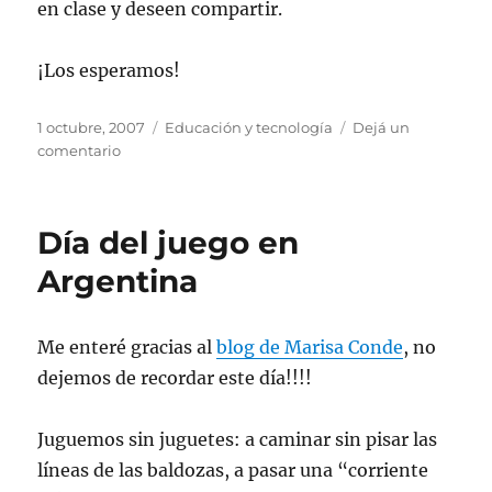
en clase y deseen compartir.
¡Los esperamos!
Publicado
Categorías
1 octubre, 2007
Educación y tecnología
Dejá un
el
en
comentario
Tu
rincón
del
Día del juego en
mundo
Argentina
Me enteré gracias al
blog de Marisa Conde
, no
dejemos de recordar este día!!!!
Juguemos sin juguetes: a caminar sin pisar las
líneas de las baldozas, a pasar una “corriente