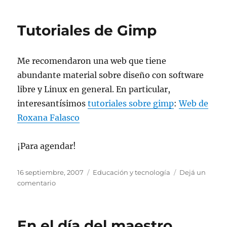
Libre
y
Tutoriales de Gimp
Educación:
faltan
2
Me recomendaron una web que tiene
días
para
abundante material sobre diseño con software
el
libre y Linux en general. En particular,
simposio
interesantísimos
tutoriales sobre gimp
:
Web de
Roxana Falasco
¡Para agendar!
Publicado
Categorías
16 septiembre, 2007
Educación y tecnología
Dejá un
el
en
comentario
Tutoriales
de
Gimp
En el día del maestro